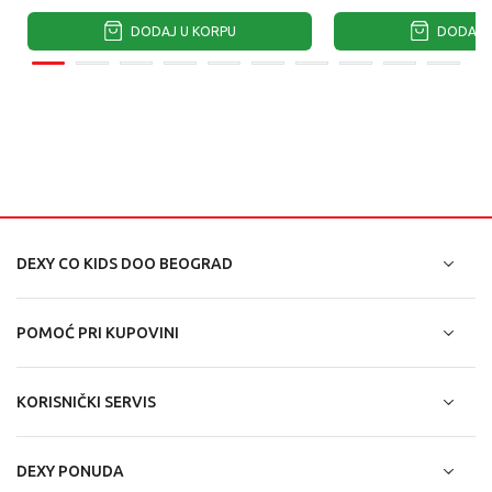
DODAJ U KORPU
DODAJ U
DEXY CO KIDS DOO BEOGRAD
POMOĆ PRI KUPOVINI
KORISNIČKI SERVIS
DEXY PONUDA