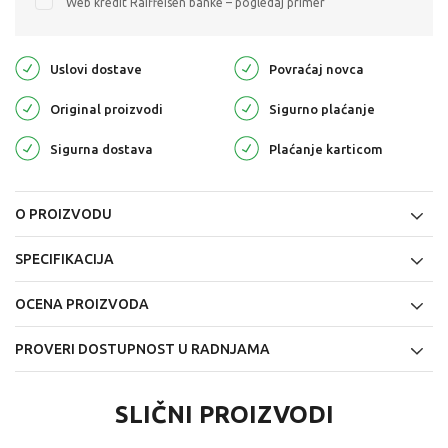
Web kredit Raiffeisen banke – pogledaj primer
Uslovi dostave
Povraćaj novca
Original proizvodi
Sigurno plaćanje
Sigurna dostava
Plaćanje karticom
O PROIZVODU
SPECIFIKACIJA
OCENA PROIZVODA
PROVERI DOSTUPNOST U RADNJAMA
SLIČNI PROIZVODI