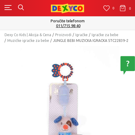
0
0
0
Poručite telefonom
011/715 98 40
Dexy Co Kids | Akcija & Cena
Proizvodi
Igračke
Igračke za bebe
Muzičke igračke za bebe
JUNGLE BEBI MUZICKA IGRACKA STC22839-2