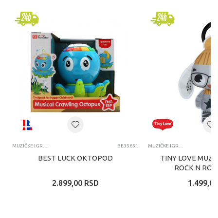
MUZIČKE IGRAČKE ZA BEBE
BE35651
MUZIČKE IGRAČKE ZA BEBE
BEST LUCK OKTOPOD
TINY LOVE MUZI
ROCK N ROL
2.899,00
RSD
1.499,00