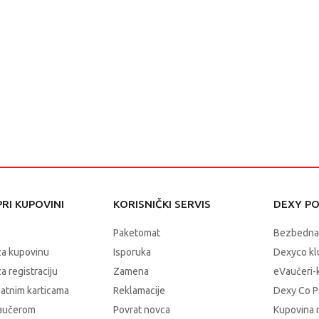
RI KUPOVINI
KORISNIČKI SERVIS
DEXY P
Paketomat
Bezbedna
za kupovinu
Isporuka
Dexyco klu
a registraciju
Zamena
eVaučeri-
latnim karticama
Reklamacije
Dexy Co P
vaučerom
Povrat novca
Kupovina 