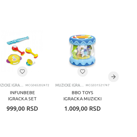
MUZICKE IGRACKE
MUZICKE IGRACKE
MCG065202472
MCG031521747
INFUNBEBE
BBO TOYS
B
IGRACKA SET
IGRACKA MUZICKI
IGRAC
MUZICKI
BUBANJ - BLUE
INS
999,00
RSD
1.009,00
RSD
1.06
INSTRUMENTI 24M I
18M I (HE0701)
LION 1
SA ZVUKOM