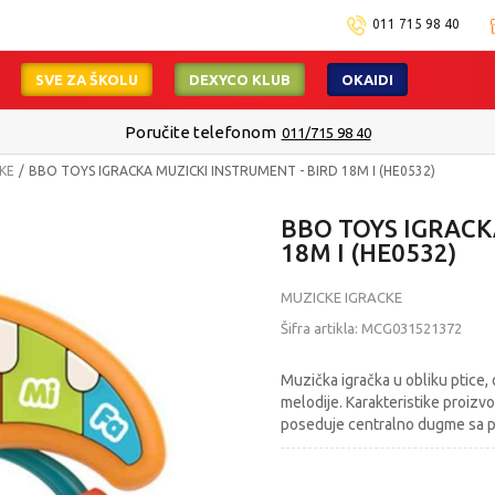
011 715 98 40
SVE ZA ŠKOLU
DEXYCO KLUB
OKAIDI
KE
BBO TOYS IGRACKA MUZICKI INSTRUMENT - BIRD 18M I (HE0532)
BBO TOYS IGRACK
18M I (HE0532)
MUZICKE IGRACKE
Šifra artikla:
MCG031521372
Muzička igračka u obliku ptice,
melodije. Karakteristike proizv
poseduje centralno dugme sa p