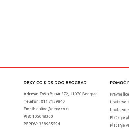
DEXY CO KIDS DOO BEOGRAD
POMOĆ P
Adresa:
Tošin Bunar 272, 11070 Beograd
Pravna lica
Telefon:
011 7159840
Uputstvo 
Email:
online@dexy.co.rs
Uputstvo z
PIB:
105048360
Plaćanje p
PEPDV:
338985594
Plaćanje 