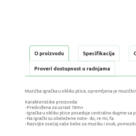
O proizvodu
Specifikacija
Proveri dostupnost u radnjama
Muzička igračka u obliku ptice, opremljena je muzički
Karakteristike proizvoda:
-Predviđena za uzrast 18m+
-Igračka u obliku ptice poseduje centralno dugme sa 
-Na igrački su obeležene note- do, re mi, fa.
-Razvijte osećaj vaše bebe za muziku i zvuk, pomozite
KARAKTERISTIKA