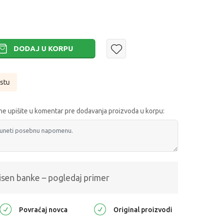
DODAJ U KORPU
istu
e upišite u komentar pre dodavanja proizvoda u korpu:
isen banke – pogledaj primer
Povraćaj novca
Original proizvodi