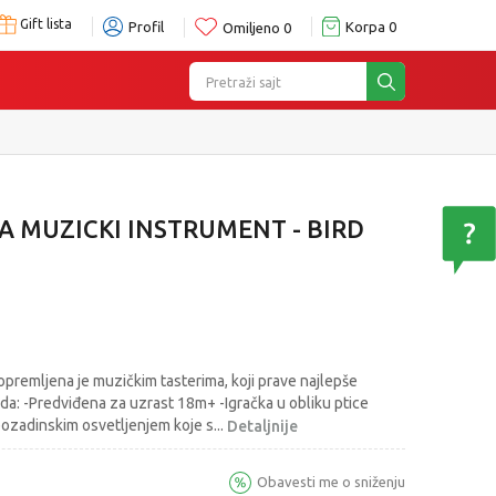
Gift lista
Profil
Korpa
0
Omiljeno
0
Pretraži sajt
Isporuku možete očekivati u roku od 2 do 4 radna dana!
Po
A MUZICKI INSTRUMENT - BIRD
 opremljena je muzičkim tasterima, koji prave najlepše
oda: -Predviđena za uzrast 18m+ -Igračka u obliku ptice
ozadinskim osvetljenjem koje s
...
Detaljnije
Obavesti me o sniženju