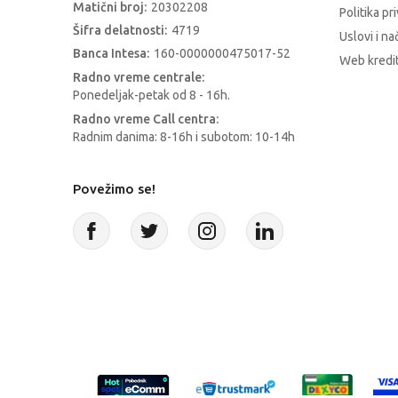
Matični broj:
20302208
Politika pr
Šifra delatnosti:
4719
Uslovi i na
Banca Intesa:
160-0000000475017-52
Web kredit
Radno vreme centrale:
Ponedeljak-petak od 8 - 16h.
Radno vreme Call centra:
Radnim danima: 8-16h i subotom: 10-14h
Povežimo se!