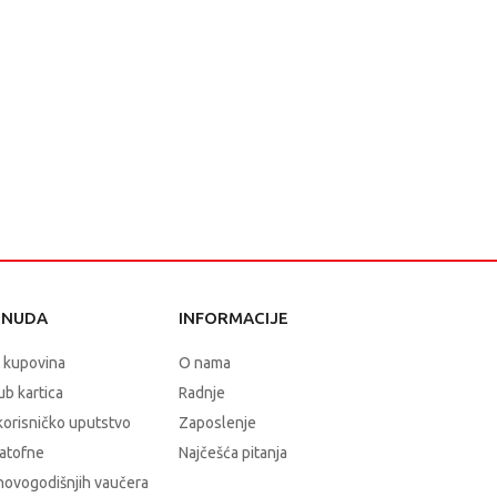
ONUDA
INFORMACIJE
 kupovina
O nama
b kartica
Radnje
korisničko uputstvo
Zaposlenje
atofne
Najčešća pitanja
novogodišnjih vaučera