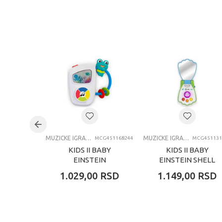
Kategorija
Brend
Pol
Uzrast
Kategorija
MUZICKE IGRACKE
MUZICKE IGRACKE
MCG451168244
MCG451131
KIDS II BABY
KIDS II BABY
EINSTEIN
EINSTEIN SHELL
MARITIME
PHONE MUZICKA
1.029,00
RSD
1.149,00
RSD
MELODIES
IGRACKA ZA BEBE -
MUZICKA IGRACKA
TELEFON 13146
ZA BEBE - 16824