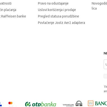
ivatnosti
Pravo na odustajanje
Novogodiš
lica
čin plaćanja
Uslovi korišćenja i prodaje
 Raiffeisen banke
Pregled statusa porudžbine
Povlačenje Joolz Aer2 adaptera
N
Th
a