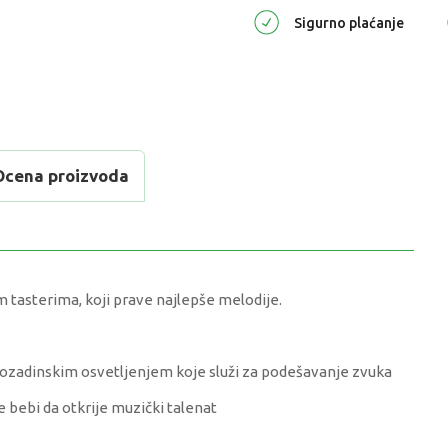
Sigurno plaćanje
Ocena proizvoda
m tasterima, koji prave najlepše melodije.
pozadinskim osvetljenjem koje služi za podešavanje zvuka
 bebi da otkrije muzički talenat
VREDNOST