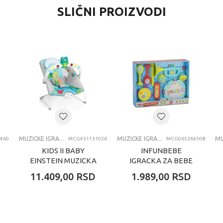
SLIČNI PROIZVODI
MUZICKE IGRACKE
BBO - Baby Bear Origin
univerzalno
0-12 meseci
MUZICKE IGRACKE
MUZICKE IGRACKE
MUZICKE IGRACKE
460
MCG451131026
MCG065266108
KIDS II BABY
INFUNBEBE
EINSTEIN MUZICKA
IGRACKA ZA BEBE
LEZALJKA KICK TO
MUZICKI BEND SET
11.409,00
RSD
1.989,00
RSD
IT NEPTUNE 13102
(12M I )
0-6M (MAX 9KG)