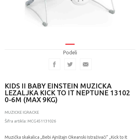
Podeli
KIDS II BABY EINSTEIN MUZICKA
LEZALJKA KICK TO IT NEPTUNE 13102
0-6M (MAX 9KG)
MUZICKE IGRACKE
Šifra artikla:
MCG451131026
Muzička skakalica „Bebi Ajnštajn Okeanski Istraživači“ „Kick to It