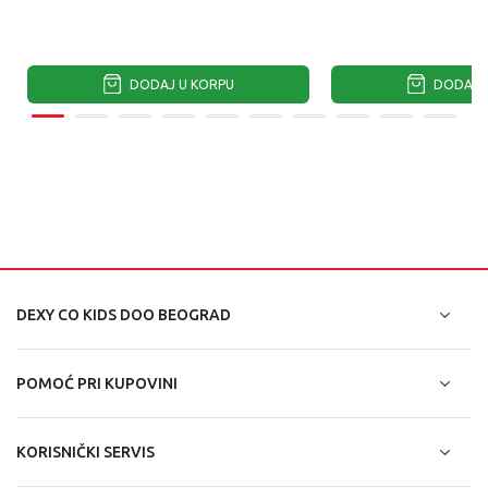
DODAJ U KORPU
DODAJ U
DEXY CO KIDS DOO BEOGRAD
POMOĆ PRI KUPOVINI
KORISNIČKI SERVIS