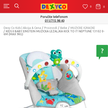
0
0
0
Isporuku možete očekivati u roku od 2 do 4 radn
Pogledaj više
Dexy Co Kids | Akcija & Cena
Proizvodi
Bebe
MUZICKE IGRACKE
KIDS II BABY EINSTEIN MUZICKA LEZALJKA KICK TO IT NEPTUNE 13102 0-
6M (MAX 9KG)