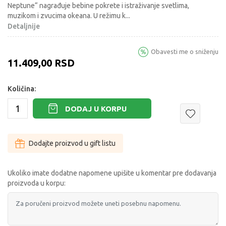
Neptune“ nagrađuje bebine pokrete i istraživanje svetlima,
muzikom i zvucima okeana. U režimu k
...
Detaljnije
Obavesti me o sniženju
11.409,00
RSD
Količina:
DODAJ U KORPU
Dodajte proizvod u gift listu
Ukoliko imate dodatne napomene upišite u komentar pre dodavanja
proizvoda u korpu: