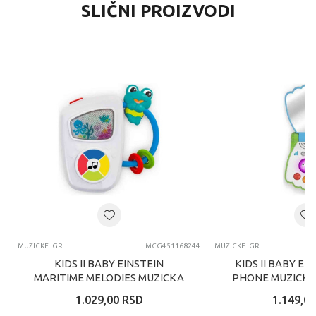
SLIČNI PROIZVODI
MUZICKE IGRACKE
MCG451168244
MUZICKE IGRACKE
KIDS II BABY EINSTEIN
KIDS II BABY EI
MARITIME MELODIES MUZICKA
PHONE MUZICKA
IGRACKA ZA BEBE - 16824
BEBE - TELE
1.029,00
RSD
1.149,00