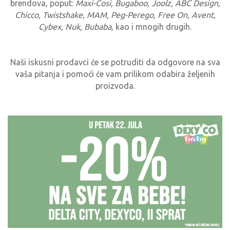
brendova, poput:
Maxi-Cosi, Bugaboo, Joolz, ABC Design,
Chicco, Twistshake, MAM, Peg-Perego, Free On, Avent,
Cybex, Nuk, Bubaba
, kao i mnogih drugih.
Naši iskusni prodavci će se potruditi da odgovore na sva
vaša pitanja i pomoći će vam prilikom odabira željenih
proizvoda.