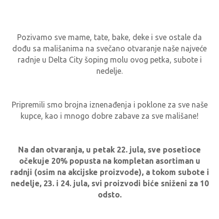
Pozivamo sve mame, tate, bake, deke i sve ostale da
dođu sa mališanima na svečano otvaranje naše najveće
radnje u Delta City šoping molu ovog petka, subote i
nedelje.
Pripremili smo brojna iznenađenja i poklone za sve naše
kupce, kao i mnogo dobre zabave za sve mališane!
Na dan otvaranja, u petak 22. jula, sve posetioce
očekuje 20% popusta na kompletan asortiman u
radnji (osim na akcijske proizvode), a tokom subote i
nedelje, 23. i 24. jula, svi proizvodi biće sniženi za 10
odsto.