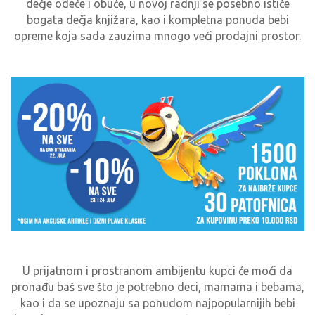
dečje odeće i obuće, u novoj radnji se posebno ističe
bogata dečja knjižara, kao i kompletna ponuda bebi
opreme koja sada zauzima mnogo veći prodajni prostor.
U prijatnom i prostranom ambijentu kupci će moći da
pronađu baš sve što je potrebno deci, mamama i bebama,
kao i da se upoznaju sa ponudom najpopularnijih bebi