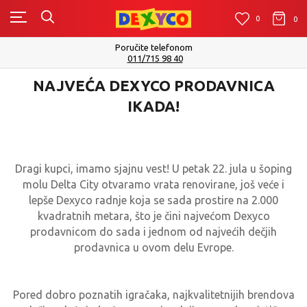
0
0
0
Poručite telefonom
011/715 98 40
NAJVEĆA DEXYCO PRODAVNICA
IKADA!
Dragi kupci, imamo sjajnu vest! U petak 22. jula u šoping
molu Delta City otvaramo vrata renovirane, još veće i
lepše Dexyco radnje koja se sada prostire na 2.000
kvadratnih metara, što je čini najvećom Dexyco
prodavnicom do sada i jednom od najvećih dečjih
prodavnica u ovom delu Evrope.
Pored dobro poznatih igračaka, najkvalitetnijih brendova