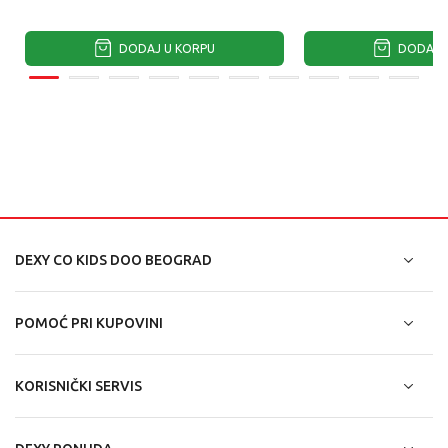
DODAJ U KORPU
DODAJ U
DEXY CO KIDS DOO BEOGRAD
POMOĆ PRI KUPOVINI
KORISNIČKI SERVIS