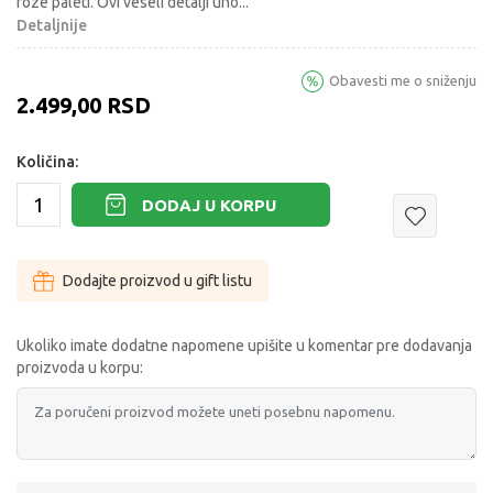
roze paleti. Ovi veseli detalji uno
...
Detaljnije
Obavesti me o sniženju
2.499,00
RSD
Količina:
DODAJ U KORPU
Dodajte proizvod u gift listu
Ukoliko imate dodatne napomene upišite u komentar pre dodavanja
proizvoda u korpu: