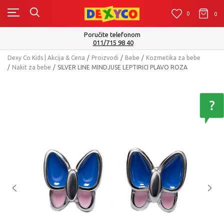
0
0
0
Poručite telefonom
011/715 98 40
Dexy Co Kids | Akcija & Cena
Proizvodi
Bebe
Kozmetika za bebe
Nakit za bebe
SILVER LINE MINDJUSE LEPTIRICI PLAVO ROZA