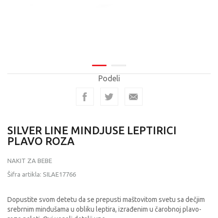
Podeli
SILVER LINE MINDJUSE LEPTIRICI
PLAVO ROZA
NAKIT ZA BEBE
Šifra artikla:
SILAE17766
Dopustite svom detetu da se prepusti maštovitom svetu sa dečjim
srebrnim mindušama u obliku leptira, izrađenim u čarobnoj plavo-