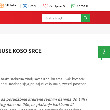
Gift lista
Profil
Korpa
0
Omiljeno
0
Pretraži sajt
JUSE KOSO SRCE
sa našim srebrnim mindjušama u obliku srca. Svaki komadić
 i dozu modnog sjaja, pružajući vašoj maloj zvezdi poseban
da porudžbine kreirane radnim danima do 14h i
og dana do 20h, uz plaćanje karticom ili