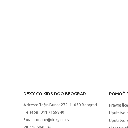
DEXY CO KIDS DOO BEOGRAD
POMOĆ P
Adresa:
Tošin Bunar 272, 11070 Beograd
Pravna lica
Telefon:
011 7159840
Uputstvo 
Email:
online@dexy.co.rs
Uputstvo z
PIB:
105048360