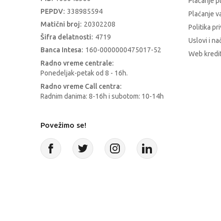
Plaćanje p
PEPDV:
338985594
Plaćanje 
Matični broj:
20302208
Politika pr
Šifra delatnosti:
4719
Uslovi i na
Banca Intesa:
160-0000000475017-52
Web kredit
Radno vreme centrale:
Ponedeljak-petak od 8 - 16h.
Radno vreme Call centra:
Radnim danima: 8-16h i subotom: 10-14h
Povežimo se!