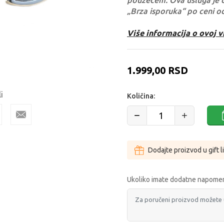
pouzećem. Ova usluga je 
„Brza isporuka“ po ceni o
Više informacija o ovoj v
1.999,00
RSD
i
Količina:
Dodajte proizvod u gift l
Ukoliko imate dodatne napomen