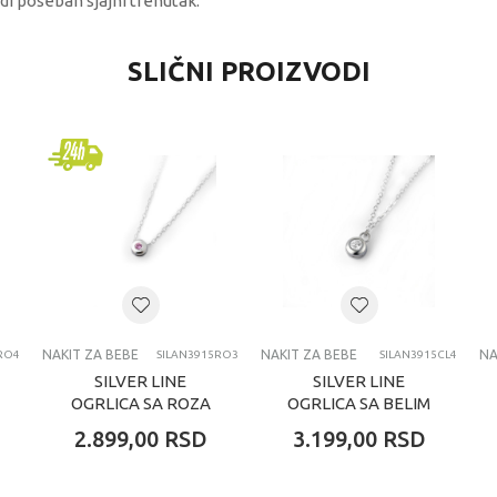
zdi poseban sjajni trenutak.
VREDNOST
SLIČNI PROIZVODI
Nakit za bebe
Silver line
3+ godina
OGRLICE ZA BEBE
NAKIT ZA BEBE
NAKIT ZA BEBE
NA
RO4
SILAN3915RO3
SILAN3915CL4
SILVER LINE
SILVER LINE
OGRLICA SA ROZA
OGRLICA SA BELIM
KAMENOM
KAMENOM
2.899,00
RSD
3.199,00
RSD