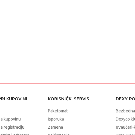
RI KUPOVINI
KORISNIČKI SERVIS
DEXY P
Paketomat
Bezbedna
za kupovinu
Isporuka
Dexyco klu
a registraciju
Zamena
eVaučeri-