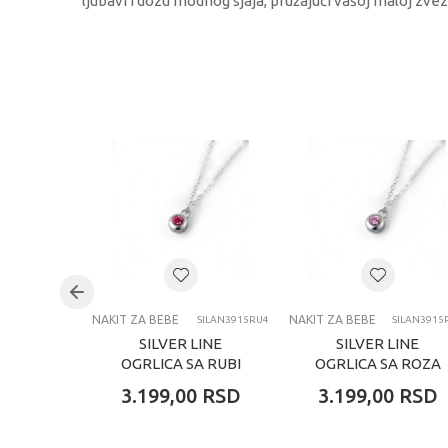
ljubavi i dozu modnog sjaja, pružajući vašoj maloj zve
KARAKTERISTIKA
Kategorija
Brend
Uzrast
Kategorija
NAKIT ZA BEBE
NAKIT ZA BEBE
SILAN3915RU4
SILAN3915
SILVER LINE
SILVER LINE
OGRLICA SA RUBI
OGRLICA SA ROZA
KAMENOM
KAMENOM
3.199,00
RSD
3.199,00
RSD