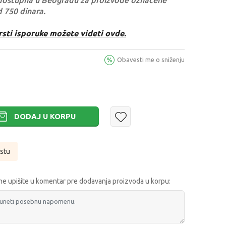
dostupna u Beogradu za proizvode označene
d 750 dinara.
rsti isporuke možete videti ovde.
Obavesti me o sniženju
DODAJ U KORPU
istu
e upišite u komentar pre dodavanja proizvoda u korpu: