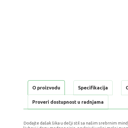
O proizvodu
Specifikacija
Proveri dostupnost u radnjama
Dodajte dašak šika u dečji stil sa našim srebrnim min