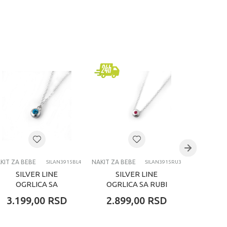
KIT ZA BEBE
NAKIT ZA BEBE
NAKIT ZA B
SILAN3915BL4
SILAN3915RU3
SILVER LINE
SILVER LINE
SIL
OGRLICA SA
OGRLICA SA RUBI
MIN
PLAVIM KAMENOM
KAMENOM
TEGE
3.199,00
RSD
2.899,00
RSD
1.99