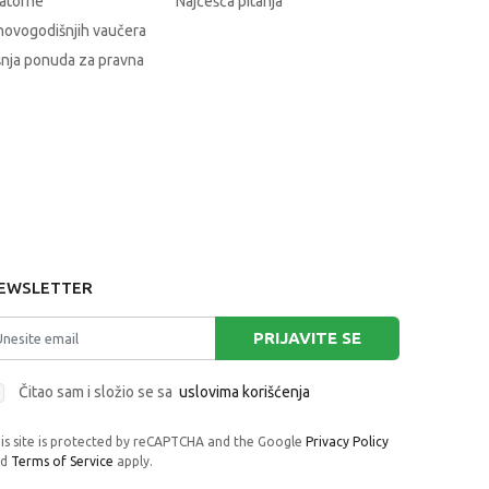
atofne
Najčešća pitanja
novogodišnjih vaučera
nja ponuda za pravna
EWSLETTER
PRIJAVITE SE
Čitao sam i složio se sa
uslovima korišćenja
is site is protected by reCAPTCHA and the Google
Privacy Policy
nd
Terms of Service
apply.