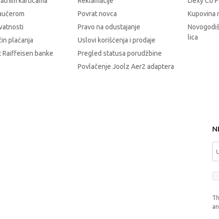
latnim karticama
Reklamacije
Dexy Co P
vaučerom
Povrat novca
Kupovina 
ivatnosti
Pravo na odustajanje
Novogodiš
lica
čin plaćanja
Uslovi korišćenja i prodaje
 Raiffeisen banke
Pregled statusa porudžbine
Povlačenje Joolz Aer2 adaptera
N
Th
a