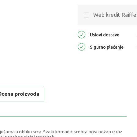
Web kredit Raiffe
Uslovi dostave
Sigurno plaćanje
Ocena proizvoda
djušama u obliku srca. Svaki komadić srebra nosi nežan izraz