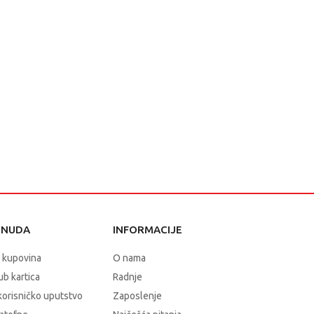
ONUDA
INFORMACIJE
 kupovina
O nama
b kartica
Radnje
korisničko uputstvo
Zaposlenje