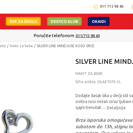
011 715 98 40
SVE ZA ŠKOLU
DEXYCO KLUB
OKAIDI
Poručite telefonom
011/715 98 40
bebe
Nakit za bebe
SILVER LINE MINDJUSE KOSO SRCE
SILVER LINE MIND
NAKIT ZA BEBE
Šifra artikla:
SILAE7070-CL
Dodajte dašak šika u dečji stil 
srebra nosi nežan izraz ljubavi
sjajni trenutak.
...
Detaljnije
Brza isporuka omogućava 
subotom do 13h, stignu ist