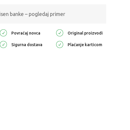
isen banke – pogledaj primer
Povraćaj novca
Original proizvodi
Sigurna dostava
Plaćanje karticom