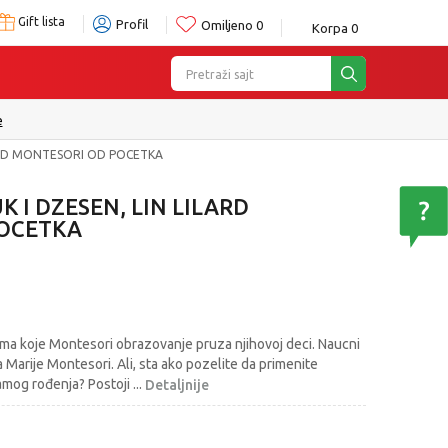
Gift lista
Profil
Omiljeno
0
Korpa
0
Pretraži sajt
e
LARD MONTESORI OD POCETKA
K I DZESEN, LIN LILARD
OCETKA
tima koje Montesori obrazovanje pruza njihovoj deci. Naucni
a Marije Montesori. Ali, sta ako pozelite da primenite
amog rođenja? Postoji
...
Detaljnije