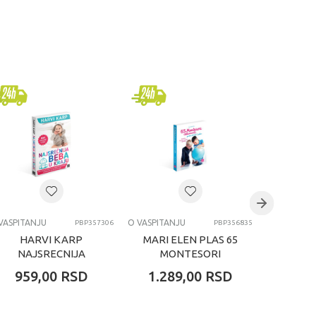
VASPITANJU
O VASPITANJU
O VASPITAN
PBP357306
PBP356835
HARVI KARP
MARI ELEN PLAS 65
EV 
NAJSRECNIJA
MONTESORI
MO
BEBA U KRAJU
AKTIVNOSTI ZA
AKTI
959,00
RSD
1.289,00
RSD
1.28
DECU OD 6 DO 12
OT
GODINA
SVETA