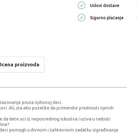
Uslovi dostave
Sigurno plaćanje
Ocena proizvoda
razovanje pruza njihovoj deci.
ori. Ali, sta ako pozelite da primenite prednosti njenih
 da dete uci iz neposrednog iskustva i uziva u radosti
dine?
j deci pomogli u divnom i zahtevnom zadatku izgrađivanja