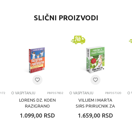
VREDNOST
SLIČNI PROIZVODI
O vaspitanju
Propolis books
univerzalno
svi uzrasti
O VASPITANJU
O VASPITANJU
O VASPITANJU
O 
172
PBP357832
PBP357320
LORENS DZ. KOEN
VILIJEM I MARTA
RAZIGRANO
SIRS PRIRUCNIK ZA
RODITELJSTVO
ZDRAVU
1.099,00
RSD
1.659,00
RSD
TRUDNOCU