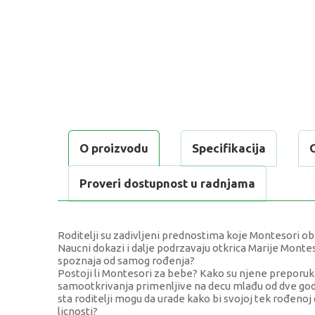
O proizvodu
Specifikacija
Proveri dostupnost u radnjama
Roditelji su zadivljeni prednostima koje Montesori ob
Naucni dokazi i dalje podrzavaju otkrica Marije Montes
spoznaja od samog rođenja?
Postoji li Montesori za bebe? Kako su njene preporuke
samootkrivanja primenljive na decu mlađu od dve go
sta roditelji mogu da urade kako bi svojoj tek rođeno
licnosti?