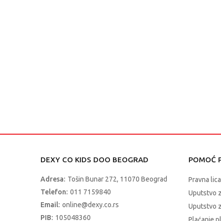
DEXY CO KIDS DOO BEOGRAD
POMOĆ P
Adresa:
Tošin Bunar 272, 11070 Beograd
Pravna lica
Telefon:
011 7159840
Uputstvo 
Email:
online@dexy.co.rs
Uputstvo z
PIB:
105048360
Plaćanje p