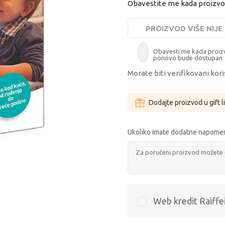
Obavestite me kada proizv
PROIZVOD VIŠE NIJ
Obavesti me kada proi
ponovo bude dostupan
Morate biti verifikovani kori
Dodajte proizvod u gift l
Ukoliko imate dodatne napomen
Web kredit Raiffe