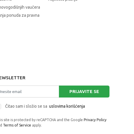
novogodišnjih vaučera
nja ponuda za pravna
EWSLETTER
PRIJAVITE SE
Čitao sam i složio se sa
uslovima korišćenja
is site is protected by reCAPTCHA and the Google
Privacy Policy
nd
Terms of Service
apply.