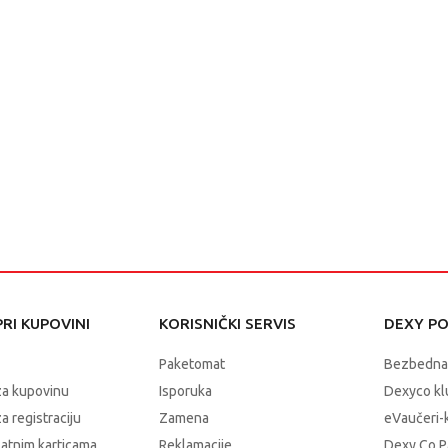
RI KUPOVINI
KORISNIČKI SERVIS
DEXY P
Paketomat
Bezbedna
za kupovinu
Isporuka
Dexyco klu
a registraciju
Zamena
eVaučeri-
latnim karticama
Reklamacije
Dexy Co P