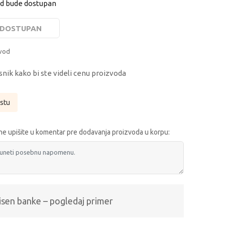
od bude dostupan
E DOSTUPAN
zvod
snik kako bi ste videli cenu proizvoda
istu
e upišite u komentar pre dodavanja proizvoda u korpu:
isen banke – pogledaj primer