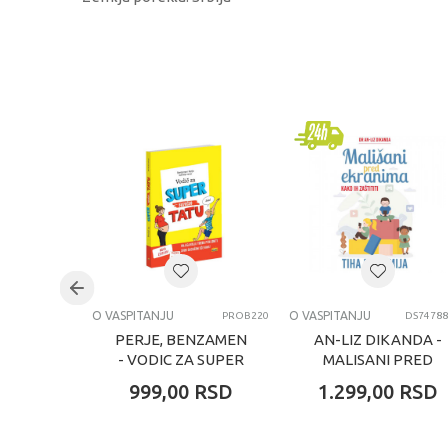
KARAKTERISTIKA
Kategorija
Brend
Pol
Uzrast
Kategorija
O VASPITANJU
O VASPITANJU
PROB220
DS74788
PERJE, BENZAMEN
AN-LIZ DIKANDA -
- VODIC ZA SUPER
MALISANI PRED
BUDUCEG TATU
EKRANIMA : KAKO
999,00
RSD
1.299,00
RSD
IH ZASTITITI