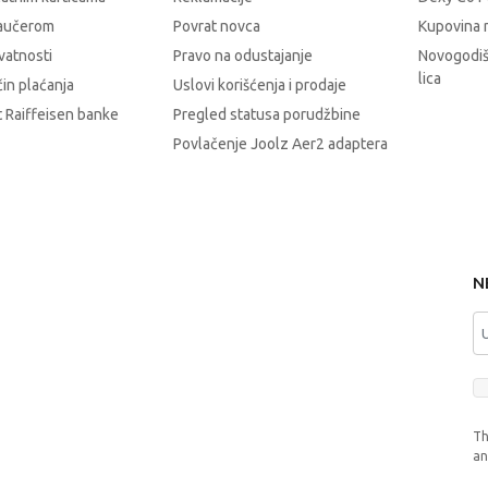
vaučerom
Povrat novca
Kupovina 
ivatnosti
Pravo na odustajanje
Novogodiš
lica
čin plaćanja
Uslovi korišćenja i prodaje
 Raiffeisen banke
Pregled statusa porudžbine
Povlačenje Joolz Aer2 adaptera
N
Th
a