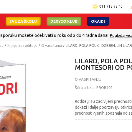
011 715 98 40
SVE ZA ŠKOLU
DEXYCO KLUB
OKAIDI
Isporuku možete očekivati u roku od 2 do 4 radna dana!
Pogledaj viš
mpa
Knjige za roditelje
O vaspitanju
LILARD, POLA POUK I DZESEN, LIN LI
LILARD, POLA POU
MONTESORI OD P
O VASPITANJU
Šifra artikla:
PROB102
Roditelji su zadivljeni prednos
dokazi i dalje podrzavaju otkric
prednosti njenih spoznaja od s