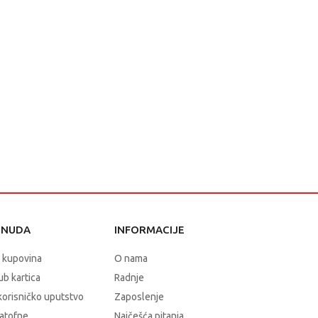
ONUDA
INFORMACIJE
 kupovina
O nama
b kartica
Radnje
korisničko uputstvo
Zaposlenje
atofne
Najčešća pitanja