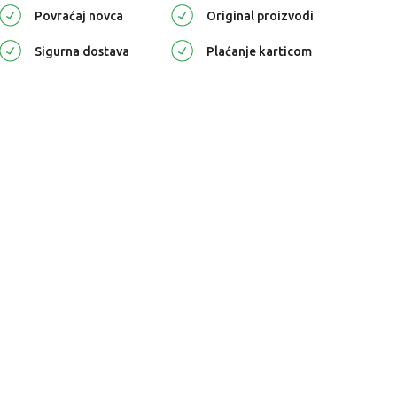
Povraćaj novca
Original proizvodi
Sigurna dostava
Plaćanje karticom