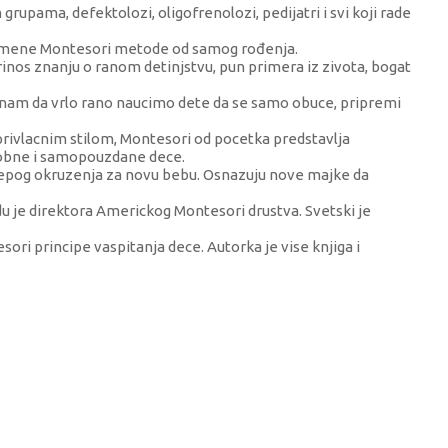
im grupama, defektolozi, oligofrenolozi, pedijatri i svi koji rade
primene Montesori metode od samog rođenja.
nos znanju o ranom detinjstvu, pun primera iz zivota, bogat
 nam da vrlo rano naucimo dete da se samo obuce, pripremi
rivlacnim stilom, Montesori od pocetka predstavlja
osobne i samopouzdane dece.
 lepog okruzenja za novu bebu. Osnazuju nove majke da
rdu je direktora Americkog Montesori drustva. Svetski je
sori principe vaspitanja dece. Autorka je vise knjiga i