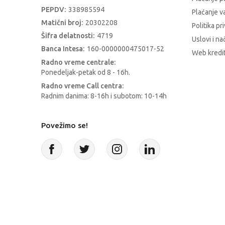
PEPDV:
338985594
Plaćanje 
Matični broj:
20302208
Politika pr
Šifra delatnosti:
4719
Uslovi i na
Banca Intesa:
160-0000000475017-52
Web kredit
Radno vreme centrale:
Ponedeljak-petak od 8 - 16h.
Radno vreme Call centra:
Radnim danima: 8-16h i subotom: 10-14h
Povežimo se!