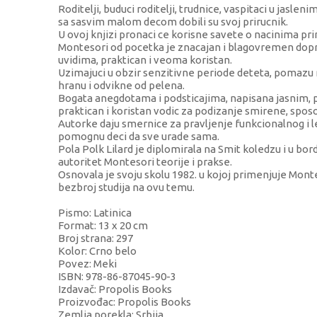
Roditelji, buduci roditelji, trudnice, vaspitaci u jaslen
sa sasvim malom decom dobili su svoj prirucnik.
U ovoj knjizi pronaci ce korisne savete o nacinima 
Montesori od pocetka je znacajan i blagovremen dopri
uvidima, praktican i veoma koristan.
Uzimajuci u obzir senzitivne periode deteta, pomazu
hranu i odvikne od pelena.
Bogata anegdotama i podsticajima, napisana jasnim, p
praktican i koristan vodic za podizanje smirene, sp
Autorke daju smernice za pravljenje funkcionalnog i
pomognu deci da sve urade sama.
Pola Polk Lilard je diplomirala na Smit koledzu i u bo
autoritet Montesori teorije i prakse.
Osnovala je svoju skolu 1982. u kojoj primenjuje Monte
bezbroj studija na ovu temu.
Pismo: Latinica
Format: 13 x 20 cm
Broj strana: 297
Kolor: Crno belo
Povez: Meki
ISBN: 978-86-87045-90-3
Izdavač: Propolis Books
Proizvođac: Propolis Books
Zemlja porekla: Srbija