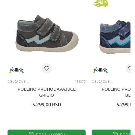
OBUĆA ZA BEBE
421277
OBUĆA ZA BEBE
POLLINO PROHODAVAJUCE
POLLINO PROH
GRIGIO
BLU
5.299,00
RSD
5.299,00
DODAJ U KORPU
DODAJ U