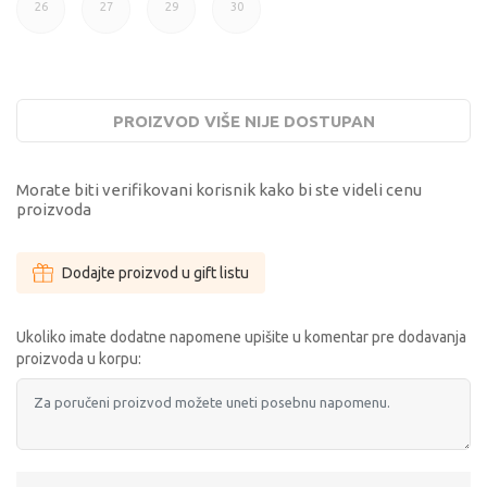
26
27
29
30
26
27
29
30
PROIZVOD VIŠE NIJE DOSTUPAN
Morate biti verifikovani korisnik kako bi ste videli cenu
proizvoda
Dodajte proizvod u gift listu
Ukoliko imate dodatne napomene upišite u komentar pre dodavanja
proizvoda u korpu: