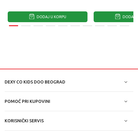
DODAJ U KORPU
DODAJ U
DEXY CO KIDS DOO BEOGRAD
POMOĆ PRI KUPOVINI
KORISNIČKI SERVIS