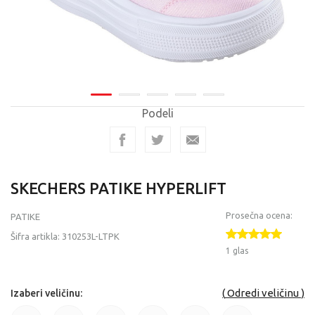
Podeli
SKECHERS PATIKE HYPERLIFT
Prosečna ocena:
PATIKE
Šifra artikla:
310253L-LTPK
1 glas
Odredi veličinu
Izaberi veličinu: