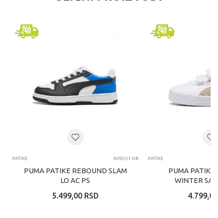
PATIKE
409051-08
PATIKE
PUMA PATIKE REBOUND SLAM
PUMA PATIKE 
LO AC PS
WINTER SAFA
5.499,00
RSD
4.799,00