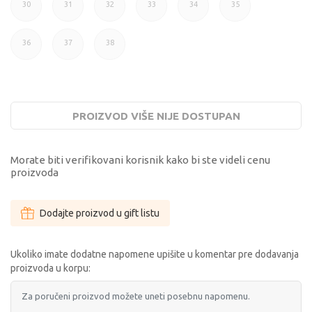
30
31
32
33
34
35
30
31
32
33
34
35
36
37
38
36
37
38
PROIZVOD VIŠE NIJE DOSTUPAN
Morate biti verifikovani korisnik kako bi ste videli cenu
proizvoda
Dodajte proizvod u gift listu
Ukoliko imate dodatne napomene upišite u komentar pre dodavanja
proizvoda u korpu: