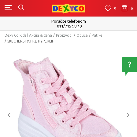
0
0
0
Poručite telefonom
011/715 98 40
Dexy Co Kids | Akcija & Cena
Proizvodi
Obuća
Patike
SKECHERS PATIKE HYPERLIFT