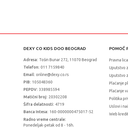
DEXY CO KIDS DOO BEOGRAD
POMOĆ P
Adresa:
Tošin Bunar 272, 11070 Beograd
Pravna lica
Telefon:
011 7159840
Uputstvo 
Email:
online@dexy.co.rs
Uputstvo z
PIB:
105048360
Plaćanje p
PEPDV:
338985594
Plaćanje 
Matični broj:
20302208
Politika pr
Šifra delatnosti:
4719
Uslovi i na
Banca Intesa:
160-0000000475017-52
Web kredit
Radno vreme centrale:
Ponedeljak-petak od 8 - 16h.