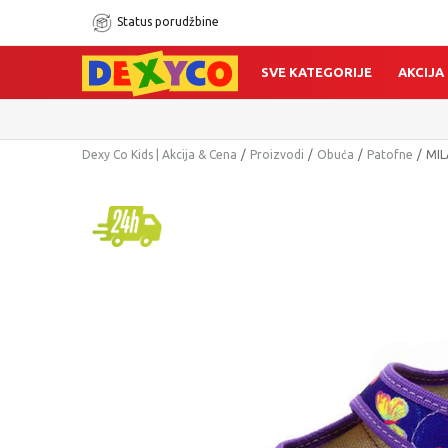
Status porudžbine
SVE KATEGORIJE
AKCIJA
Dexy Co Kids | Akcija & Cena
Proizvodi
Obuća
Patofne
MIL