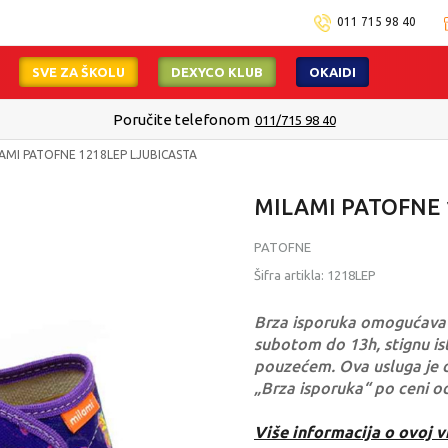
011 715 98 40
SVE ZA ŠKOLU
DEXYCO KLUB
OKAIDI
Poručite telefonom
011/715 98 40
AMI PATOFNE 1218LEP LJUBICASTA
MILAMI PATOFNE 
PATOFNE
Šifra artikla:
1218LEP
Brza isporuka omogućava 
subotom do 13h, stignu ist
pouzećem. Ova usluga je 
„Brza isporuka“ po ceni o
Više informacija o ovoj v