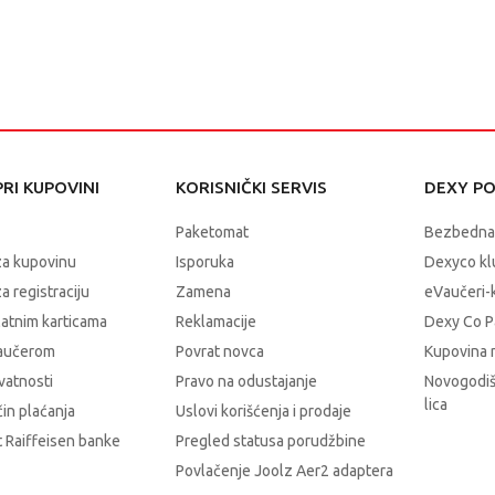
RI KUPOVINI
KORISNIČKI SERVIS
DEXY P
Paketomat
Bezbedna
za kupovinu
Isporuka
Dexyco klu
a registraciju
Zamena
eVaučeri-
latnim karticama
Reklamacije
Dexy Co P
vaučerom
Povrat novca
Kupovina 
ivatnosti
Pravo na odustajanje
Novogodiš
lica
čin plaćanja
Uslovi korišćenja i prodaje
 Raiffeisen banke
Pregled statusa porudžbine
Povlačenje Joolz Aer2 adaptera