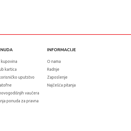
ONUDA
INFORMACIJE
 kupovina
O nama
b kartica
Radnje
korisničko uputstvo
Zaposlenje
atofne
Najčešća pitanja
novogodišnjih vaučera
nja ponuda za pravna