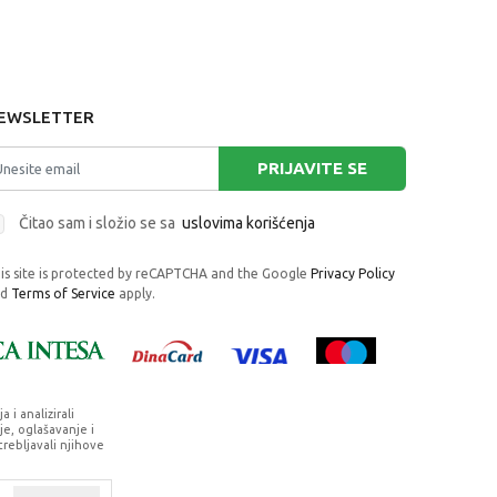
EWSLETTER
PRIJAVITE SE
Čitao sam i složio se sa
uslovima korišćenja
is site is protected by reCAPTCHA and the Google
Privacy Policy
nd
Terms of Service
apply.
i analizirali
e, oglašavanje i
trebljavali njihove
rafije, navedeni u okrviru proizvoda, u
su dostupni u svakom trenutku.