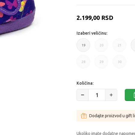
2.199,00
RSD
Izaberi veličinu:
19
20
21
19
20
21
28
29
30
28
29
30
Količina:
Dodajte proizvod u gift l
Ukoliko imate dodatne napomen