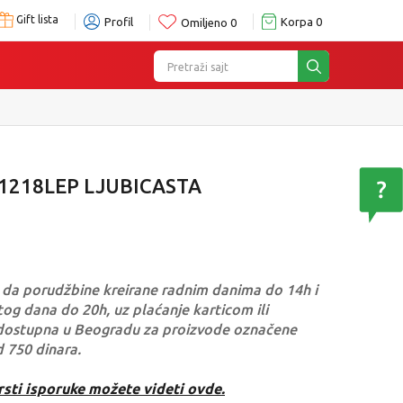
Gift lista
Profil
Korpa
0
Omiljeno
0
Pretraži sajt
1218LEP LJUBICASTA
da porudžbine kreirane radnim danima do 14h i
og dana do 20h, uz plaćanje karticom ili
dostupna u Beogradu za proizvode označene
d 750 dinara.
rsti isporuke možete videti ovde.