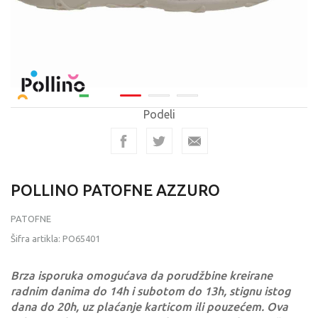
Podeli
POLLINO PATOFNE AZZURO
PATOFNE
Šifra artikla:
PO65401
Brza isporuka omogućava da porudžbine kreirane
radnim danima do 14h i subotom do 13h, stignu istog
dana do 20h, uz plaćanje karticom ili pouzećem. Ova