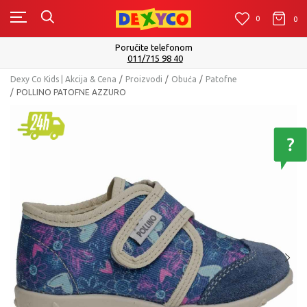
0
0
0
Poručite telefonom
011/715 98 40
Dexy Co Kids | Akcija & Cena
Proizvodi
Obuća
Patofne
POLLINO PATOFNE AZZURO