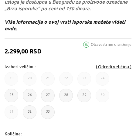
usluga je dostupna u Beogradu za proizvode označene
„Brza isporuka“ po ceni od 750 dinara.
Više informacija o ovoj vrsti isporuke možete videti
ovde.
Obavesti me o sniženju
2.299,00
RSD
Odredi veličinu
Izaberi veličinu:
19
20
21
22
23
24
19
20
21
22
23
24
25
26
27
28
29
30
25
26
27
28
29
30
31
32
33
31
32
33
Količina: