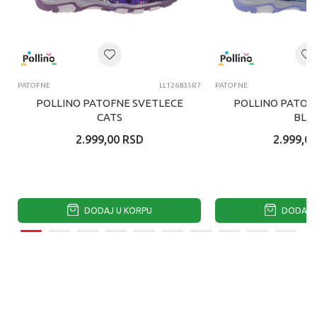
PATOFNE
LL126835R7
PATOFNE
POLLINO PATOFNE SVETLECE
POLLINO PATOF
CATS
BLU
2.999,00
RSD
2.999,00
DODAJ U KORPU
DODAJ U