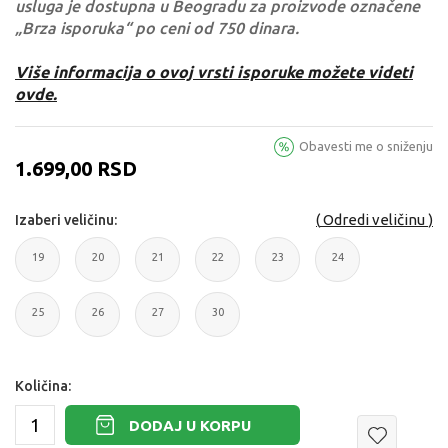
usluga je dostupna u Beogradu za proizvode označene
„Brza isporuka“ po ceni od 750 dinara.
Više informacija o ovoj vrsti isporuke možete videti
ovde.
Obavesti me o sniženju
1.699,00
RSD
Odredi veličinu
Izaberi veličinu:
19
20
21
22
23
24
19
20
21
22
23
24
25
26
27
30
25
26
27
30
Količina:
DODAJ U KORPU