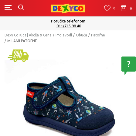
0
0
0
te telefonom
Isporuku možete očekivat
/715 98 40
Pog
Dexy Co Kids | Akcija & Cena
Proizvodi
Obuća
Patofne
MILAMI PATOFNE