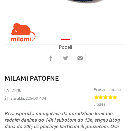
Podeli
MILAMI PATOFNE
Prosečna ocena:
PATOFNE
Šifra artikla:
226-DX-134
3 glasa
Brza isporuka omogućava da porudžbine kreirane
radnim danima do 14h i subotom do 13h, stignu istog
dana do 20h, uz plaćanje karticom ili pouzećem. Ova