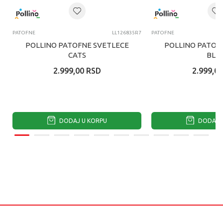
PATOFNE
LL126835R7
PATOFNE
POLLINO PATOFNE SVETLECE
POLLINO PATOF
CATS
BLU
2.999,00
RSD
2.999,00
DODAJ U KORPU
DODAJ U