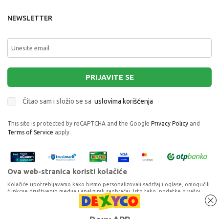
NEWSLETTER
PRIJAVITE SE
Čitao sam i složio se sa
uslovima korišćenja
This site is protected by reCAPTCHA and the Google
Privacy Policy
and
Terms of Service
apply.
Ova web-stranica koristi kolačiće
Kolačiće upotrebljavamo kako bismo personalizovali sadržaj i oglase, omogućili
funkcije društvenih medija i analizirali saobraćaj. Isto tako, podatke o vašoj
upotrebi naše web-lokacije delimo s partnerima za društvene medije,
oglašavanje i analizu, a oni ih mogu kombinovati s drugim podacima koje ste im
pružili ili koje su prikupili dok ste upotrebljavali njihove usluge. Nastavkom
Proizvode na sajtu nastojimo da opišemo što je preciznije moguće, ali ne
MILAMI PATOFNE
korišćenja naših internet stranica vi prihvatate našu upotrebu kolačića.