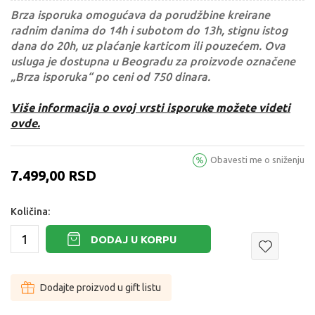
Brza isporuka omogućava da porudžbine kreirane
radnim danima do 14h i subotom do 13h, stignu istog
dana do 20h, uz plaćanje karticom ili pouzećem. Ova
usluga je dostupna u Beogradu za proizvode označene
„Brza isporuka“ po ceni od 750 dinara.
Više informacija o ovoj vrsti isporuke možete videti
ovde.
Obavesti me o sniženju
7.499,00
RSD
Količina:
DODAJ U KORPU
Dodajte proizvod u gift listu