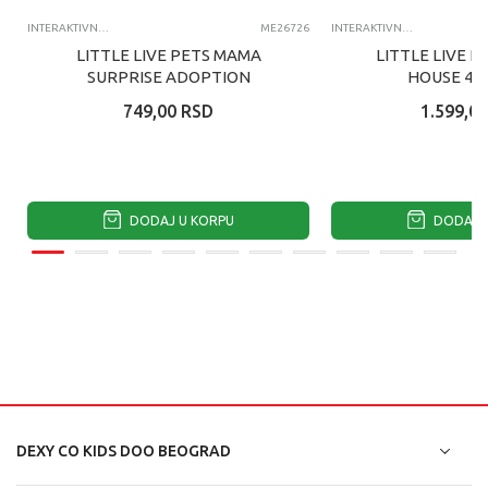
INTERAKTIVNI PLIŠ
ME26726
INTERAKTIVNI PLIŠ
LITTLE LIVE PETS MAMA
LITTLE LIVE 
SURPRISE ADOPTION
HOUSE 4P
749,00
RSD
1.599,00
DODAJ U KORPU
DODAJ U
DEXY CO KIDS DOO BEOGRAD