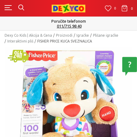
0
0
0
Poručite telefonom
011/715 98 40
Dexy Co Kids | Akcija & Cena
Proizvodi
Igračke
Plišane igračke
Interaktivni pliš
FISHER PRICE KUCA SVEZNALICA