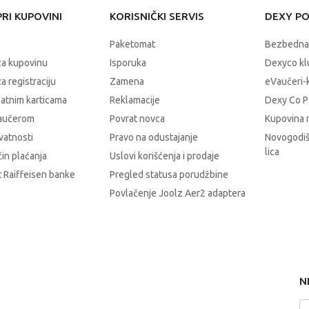
RI KUPOVINI
KORISNIČKI SERVIS
DEXY P
Paketomat
Bezbedna
za kupovinu
Isporuka
Dexyco klu
a registraciju
Zamena
eVaučeri-
latnim karticama
Reklamacije
Dexy Co P
vaučerom
Povrat novca
Kupovina 
ivatnosti
Pravo na odustajanje
Novogodiš
lica
čin plaćanja
Uslovi korišćenja i prodaje
 Raiffeisen banke
Pregled statusa porudžbine
Povlačenje Joolz Aer2 adaptera
N