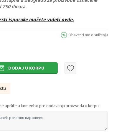
dostupna u Beogradu za proizvode označene
d 750 dinara.
rsti isporuke možete videti ovde.
Obavesti me o sniženju
DODAJ U KORPU
istu
e upišite u komentar pre dodavanja proizvoda u korpu: