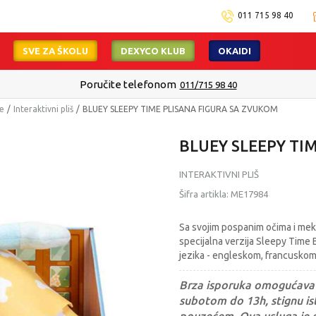
011 715 98 40
SVE ZA ŠKOLU
DEXYCO KLUB
OKAIDI
Isporuku možete očekivati u roku od 2 do 4 radna dana!
Pogledaj viš
ke
Interaktivni pliš
BLUEY SLEEPY TIME PLISANA FIGURA SA ZVUKOM
BLUEY SLEEPY TI
INTERAKTIVNI PLIŠ
Šifra artikla:
ME17984
Sa svojim pospanim očima i mek
specijalna verzija Sleepy Time B
jezika - engleskom, francusko
Brza isporuka omogućava 
subotom do 13h, stignu ist