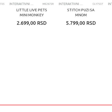
INTERAKTIVNI PLIŠ
INTERAKTIVNI PLIŠ
725
ME26729
CL17537
LITTLE LIVE PETS
STITCH PUZI SA
MINI MONKEY
MNOM
2.699,00
RSD
5.799,00
RSD