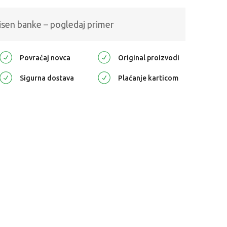
isen banke – pogledaj primer
Povraćaj novca
Original proizvodi
Sigurna dostava
Plaćanje karticom