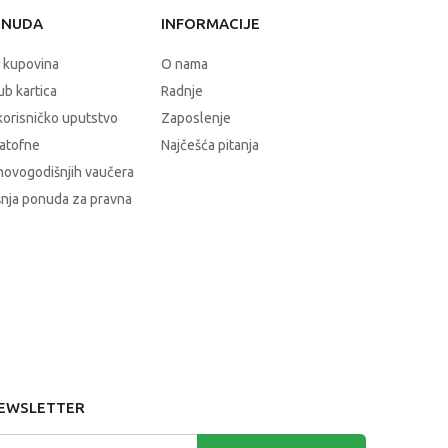
ONUDA
INFORMACIJE
 kupovina
O nama
b kartica
Radnje
korisničko uputstvo
Zaposlenje
atofne
Najčešća pitanja
novogodišnjih vaučera
nja ponuda za pravna
EWSLETTER