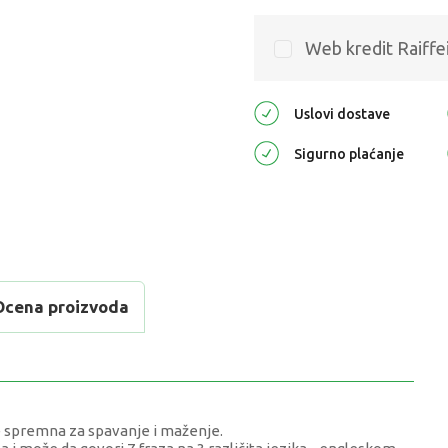
Web kredit Raiffe
Uslovi dostave
Sigurno plaćanje
Ocena proizvoda
 spremna za spavanje i maženje.