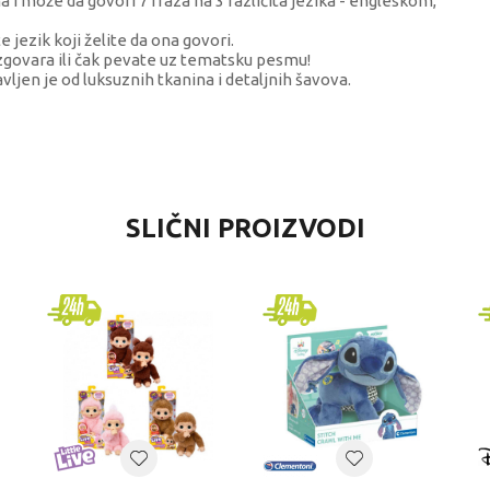
 i može da govori 7 fraza na 3 različita jezika - engleskom,
ezik koji želite da ona govori.
izgovara ili čak pevate uz tematsku pesmu!
ljen je od luksuznih tkanina i detaljnih šavova.
VREDNOST
SLIČNI PROIZVODI
Interaktivni pliš
BLUEY
univerzalno
4-6 godina