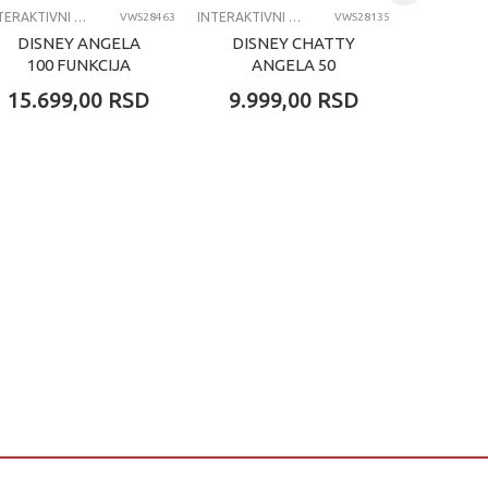
INTERAKTIVNI PLIŠ
INTERAKTIVNI PLIŠ
VWS28463
VWS28135
DISNEY ANGELA
DISNEY CHATTY
DISN
100 FUNKCIJA
ANGELA 50
ST
FUNKCIJA
F
15.699,00
RSD
9.999,00
RSD
9.99