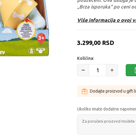
pouzećem. Ova usluga je 
„Brza isporuka“ po ceni o
Više informacija o ovoj v
3.299,00
RSD
Količina:
Dodajte proizvod u gift l
Ukoliko imate dodatne napomen