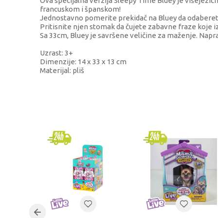
Ova specijalna verzija Sleepy Time Bluey je višejezična
francuskom i španskom!
Jednostavno pomerite prekidač na Bluey da odaberete j
Pritisnite njen stomak da čujete zabavne fraze koje 
Sa 33cm, Bluey je savršene veličine za maženje. Naprav
Uzrast: 3+
Dimenzije: 14 x 33 x 13 cm
Materijal: pliš
KARAKTERISTIKA
Kategorija
Brend
Pol
Uzrast