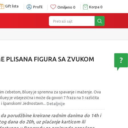
Gift lista
Profil
Korpa
0
Omiljeno
0
Pretraži sajt
e
ME PLISANA FIGURA SA ZVUKOM
im ćebetom, Bluey je spremna za spavanje i maženje. Ova
luey je višejezična i može da govori 7 fraza na 3 različita
m i španskom! Jednostavn
...
Detaljnije
da porudžbine kreirane radnim danima do 14h i
og dana do 20h, uz plaćanje karticom ili