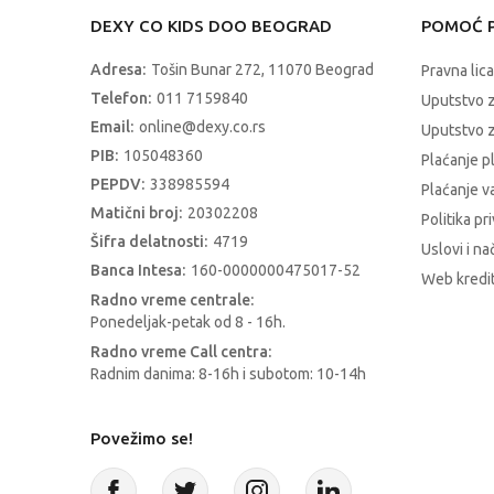
DEXY CO KIDS DOO BEOGRAD
POMOĆ P
Adresa:
Tošin Bunar 272, 11070 Beograd
Pravna lica
Telefon:
011 7159840
Uputstvo 
Email:
online@dexy.co.rs
Uputstvo z
PIB:
105048360
Plaćanje p
PEPDV:
338985594
Plaćanje 
Matični broj:
20302208
Politika pr
Šifra delatnosti:
4719
Uslovi i na
Banca Intesa:
160-0000000475017-52
Web kredit
Radno vreme centrale:
Ponedeljak-petak od 8 - 16h.
Radno vreme Call centra:
Radnim danima: 8-16h i subotom: 10-14h
Povežimo se!