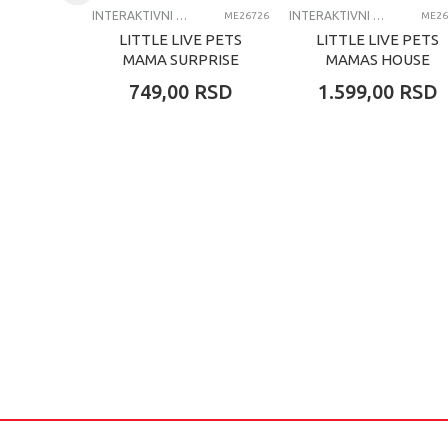
INTERAKTIVNI PLIŠ
INTERAKTIVNI PLIŠ
ME26726
ME26
LITTLE LIVE PETS
LITTLE LIVE PETS
MAMA SURPRISE
MAMAS HOUSE
ADOPTION
4PCS CDU
749,00
RSD
1.599,00
RSD