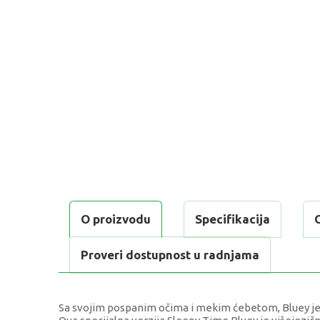
O proizvodu
Specifikacija
Proveri dostupnost u radnjama
Sa svojim pospanim očima i mekim ćebetom, Bluey je