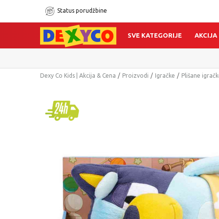
Status porudžbine
SVE KATEGORIJE
AKCIJA
Dexy Co Kids | Akcija & Cena
Proizvodi
Igračke
Plišane igrač