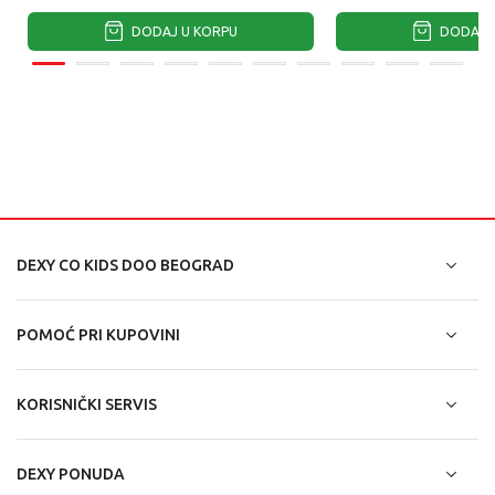
DODAJ U KORPU
DODAJ U
DEXY CO KIDS DOO BEOGRAD
POMOĆ PRI KUPOVINI
KORISNIČKI SERVIS
DEXY PONUDA