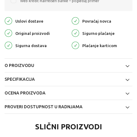
Web kredit Raiffeisen banke – pogledaj primer
Uslovi dostave
Povraćaj novca
Original proizvodi
Sigurno plaćanje
Sigurna dostava
Plaćanje karticom
O PROIZVODU
SPECIFIKACIJA
OCENA PROIZVODA
PROVERI DOSTUPNOST U RADNJAMA
SLIČNI PROIZVODI