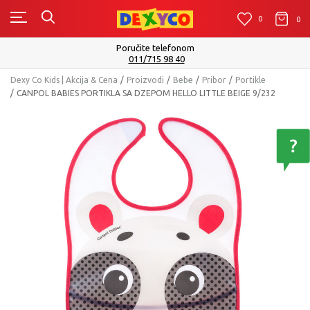
0
0
0
m
Isporuku možete očekivati u roku od 
Pogledaj više
Dexy Co Kids | Akcija & Cena
Proizvodi
Bebe
Pribor
Portikle
CANPOL BABIES PORTIKLA SA DZEPOM HELLO LITTLE BEIGE 9/232