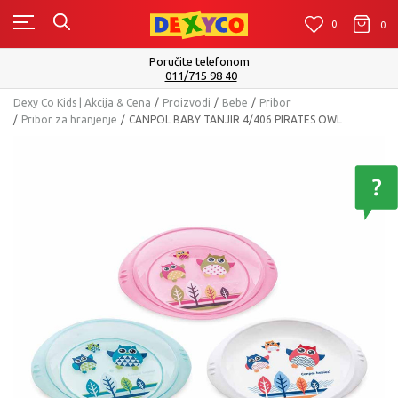
0
0
0
m
Isporuku možete očekivati u roku od 
Pogledaj više
Dexy Co Kids | Akcija & Cena
Proizvodi
Bebe
Pribor
Pribor za hranjenje
CANPOL BABY TANJIR 4/406 PIRATES OWL