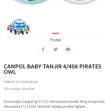
Podeli
CANPOL BABY TANJIR 4/406 PIRATES
OWL
PRIBOR ZA HRANJENJE
Šifra artikla:
AV4/406
Proizvodjac:Canpol Sp.Z.O.O. Warszawa Uvoznik: Mcg Group Doo,
Obrovacka 21, 21203 Veternik Zemlja porekla:Tajland
...