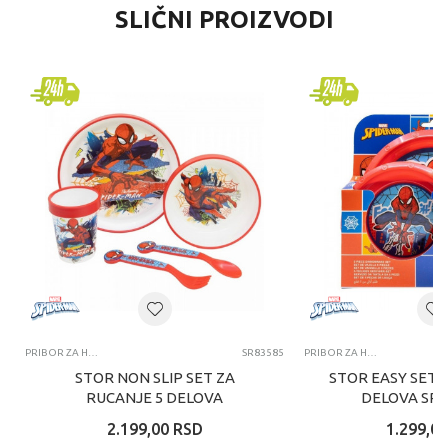
SLIČNI PROIZVODI
PRIBOR ZA HRANJENJE
SR83585
PRIBOR ZA HRANJENJE
STOR NON SLIP SET ZA
STOR EASY SET 
RUCANJE 5 DELOVA
DELOVA SP
SPIDERMAN
2.199,00
RSD
1.299,00