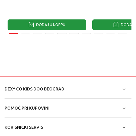
DODAJ U KORPU
DODAJ U
DEXY CO KIDS DOO BEOGRAD
POMOĆ PRI KUPOVINI
KORISNIČKI SERVIS