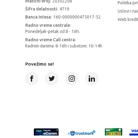
Matični broj:
20302208
Politika pr
Šifra delatnosti:
4719
Uslovi i na
Banca Intesa:
160-0000000475017-52
Web kredit
Radno vreme centrale:
Ponedeljak-petak od 8 - 16h.
Radno vreme Call centra:
Radnim danima: 8-16h i subotom: 10-14h
Povežimo se!