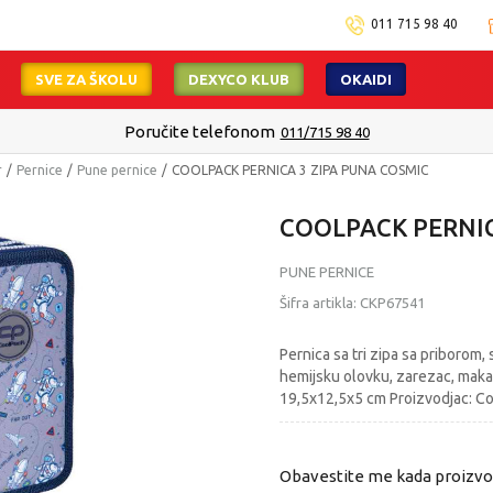
011 715 98 40
SVE ZA ŠKOLU
DEXYCO KLUB
OKAIDI
Poručite telefonom
011/715 98 40
r
Pernice
Pune pernice
COOLPACK PERNICA 3 ZIPA PUNA COSMIC
COOLPACK PERNIC
PUNE PERNICE
Šifra artikla:
CKP67541
Pernica sa tri zipa sa priborom,
hemijsku olovku, zarezac, makaz
19,5x12,5x5 cm Proizvodjac: C
Obavestite me kada proizv