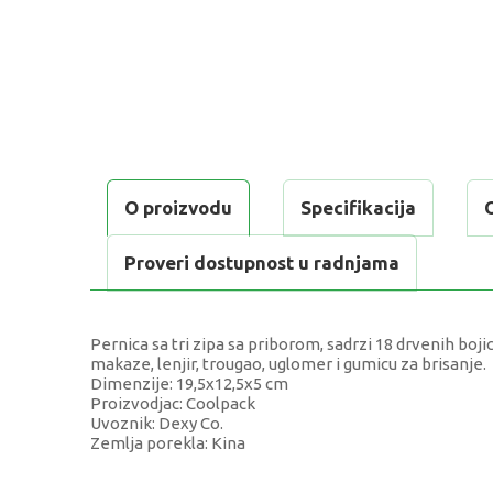
O proizvodu
Specifikacija
Proveri dostupnost u radnjama
Pernica sa tri zipa sa priborom, sadrzi 18 drvenih boji
makaze, lenjir, trougao, uglomer i gumicu za brisanje.
Dimenzije: 19,5x12,5x5 cm
Proizvodjac: Coolpack
Uvoznik: Dexy Co.
Zemlja porekla: Kina
KARAKTERISTIKA