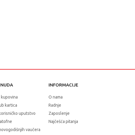
ONUDA
INFORMACIJE
 kupovina
O nama
b kartica
Radnje
korisničko uputstvo
Zaposlenje
atofne
Najčešća pitanja
novogodišnjih vaučera