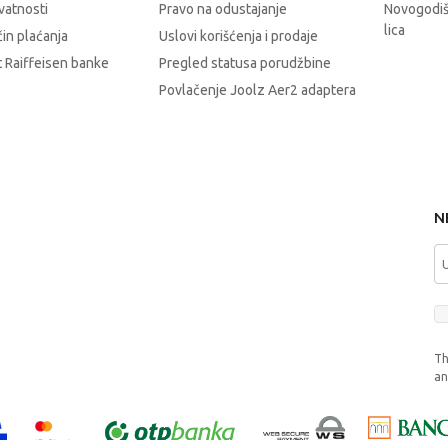
ivatnosti
Pravo na odustajanje
Novogodiš
lica
čin plaćanja
Uslovi korišćenja i prodaje
 Raiffeisen banke
Pregled statusa porudžbine
Povlačenje Joolz Aer2 adaptera
N
Th
a