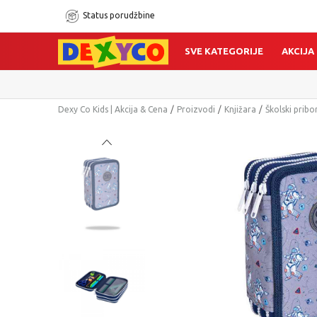
Status porudžbine
SVE KATEGORIJE
AKCIJA
Dexy Co Kids | Akcija & Cena
Proizvodi
Knjižara
Školski pribo