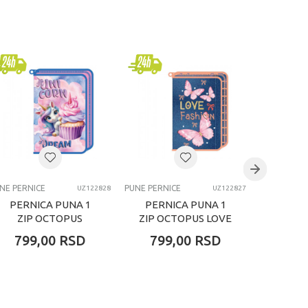
NE PERNICE
PUNE PERNICE
PUNE PERNI
UZ122828
UZ122827
PERNICA PUNA 1
PERNICA PUNA 1
PERN
ZIP OCTOPUS
ZIP OCTOPUS LOVE
ZIP
UNICORN DREAM
FASHION
FRIEN
799,00
RSD
799,00
RSD
799