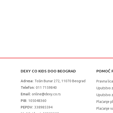
DEXY CO KIDS DOO BEOGRAD
POMOĆ P
Adresa:
Tošin Bunar 272, 11070 Beograd
Pravna lica
Telefon:
011 7159840
Uputstvo 
Email:
online@dexy.co.rs
Uputstvo z
PIB:
105048360
Plaćanje p
PEPDV:
338985594
Plaćanje 