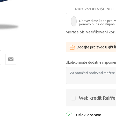
PROIZVOD VIŠE NIJ
Obavesti me kada proi
ponovo bude dostupan
Morate biti verifikovani kori
Dodajte proizvod u gift l
i
Ukoliko imate dodatne napomen
Web kredit Raiffe
Uslovi dostave