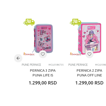
Kategorija
Brend
Pol
Uzrast
Kategorija
PUNE PERNICE
PUNE PERNICE
MGL0586735
MGL0586
PERNICA 3 ZIPA
PERNICA 2 ZIPA
PUNA LIFE IS
PUNA OFF LINE
BEAUTIFUL
1.299,00
RSD
1.299,00
RSD