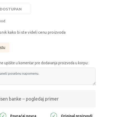
E DOSTUPAN
zvod
snik kako bi ste videli cenu proizvoda
istu
e upišite u komentar pre dodavanja proizvoda u korpu:
isen banke – pogledaj primer
Povraćaj novca
Original proizvodi