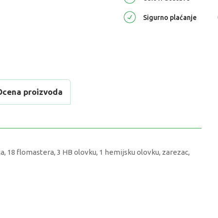
Sigurno plaćanje
Ocena proizvoda
ca, 18 flomastera, 3 HB olovku, 1 hemijsku olovku, zarezac,
VREDNOST