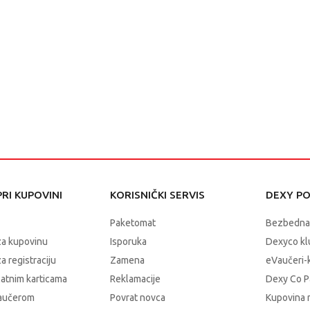
RI KUPOVINI
KORISNIČKI SERVIS
DEXY P
Paketomat
Bezbedna
za kupovinu
Isporuka
Dexyco klu
a registraciju
Zamena
eVaučeri-
latnim karticama
Reklamacije
Dexy Co P
vaučerom
Povrat novca
Kupovina 