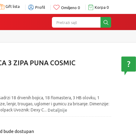
Gift lista
Profil
Korpa
0
Omiljeno
0
Pretraži sajt
A 3 ZIPA PUNA COSMIC
 sadrzi 18 drvenih bojica, 18 flomastera, 3 HB olovku, 1
e, lenjir, trougao, uglomer i gumicu za brisanje. Dimenzije:
oolpack Uvoznik: Dexy C
...
Detaljnije
od bude dostupan