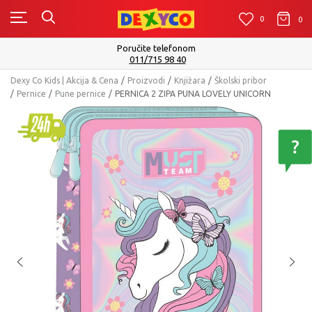
0
0
0
Poručite telefonom
011/715 98 40
Dexy Co Kids | Akcija & Cena
Proizvodi
Knjižara
Školski pribor
Pernice
Pune pernice
PERNICA 2 ZIPA PUNA LOVELY UNICORN