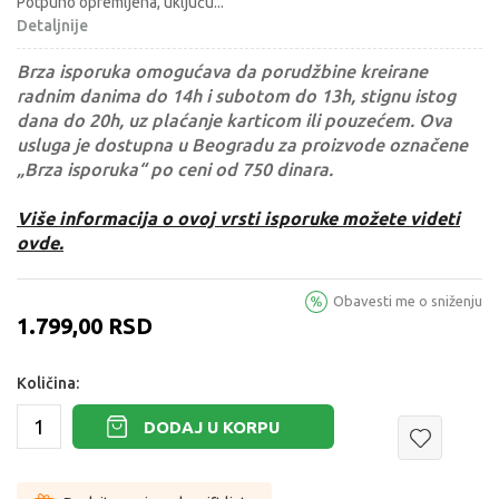
Potpuno opremljena, uključu
...
Detaljnije
Brza isporuka omogućava da porudžbine kreirane
radnim danima do 14h i subotom do 13h, stignu istog
dana do 20h, uz plaćanje karticom ili pouzećem. Ova
usluga je dostupna u Beogradu za proizvode označene
„Brza isporuka“ po ceni od 750 dinara.
Više informacija o ovoj vrsti isporuke možete videti
ovde.
Obavesti me o sniženju
1.799,00
RSD
Količina:
DODAJ U KORPU