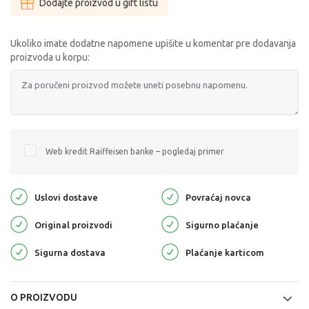
Dodajte proizvod u gift listu
Ukoliko imate dodatne napomene upišite u komentar pre dodavanja
proizvoda u korpu:
Web kredit Raiffeisen banke – pogledaj primer
Uslovi dostave
Povraćaj novca
Original proizvodi
Sigurno plaćanje
Sigurna dostava
Plaćanje karticom
O PROIZVODU