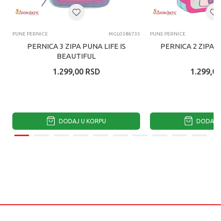
PUNE PERNICE
MGL0586735
PUNE PERNICE
PERNICA 3 ZIPA PUNA LIFE IS
PERNICA 2 ZIPA 
BEAUTIFUL
1.299,00
RSD
1.299,00
DODAJ U KORPU
DODAJ U