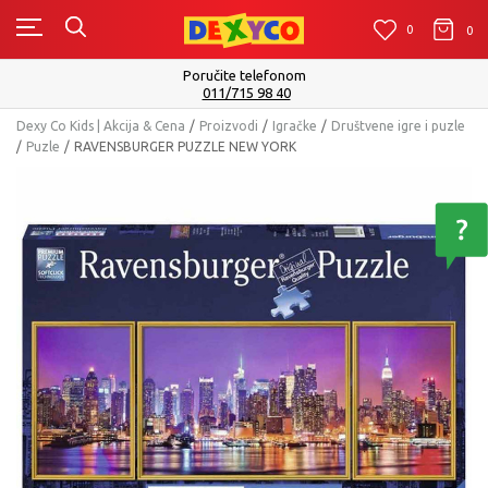
0
0
0
Poručite telefonom
011/715 98 40
Dexy Co Kids | Akcija & Cena
Proizvodi
Igračke
Društvene igre i puzle
Puzle
RAVENSBURGER PUZZLE NEW YORK