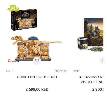
PUZLE
CBF205461
PUZLE
CUBIC FUN T-REX L546H
ASSASSINS CRE
VISTA OF ENGL
2.699,00
RSD
2.800,00