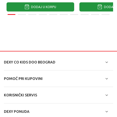
DODAJ U KORPU
DODAJ U
DEXY CO KIDS DOO BEOGRAD
POMOĆ PRI KUPOVINI
KORISNIČKI SERVIS
DEXY PONUDA