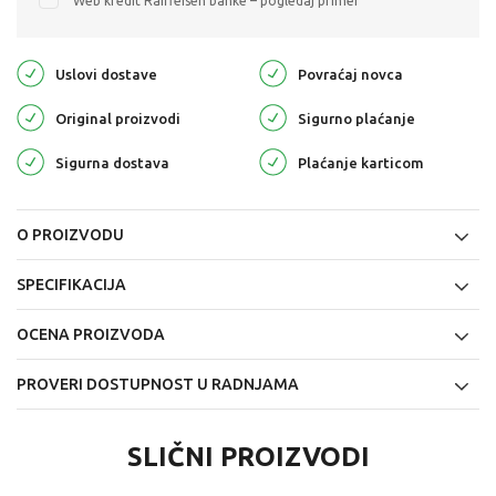
Web kredit Raiffeisen banke – pogledaj primer
Uslovi dostave
Povraćaj novca
Original proizvodi
Sigurno plaćanje
Sigurna dostava
Plaćanje karticom
O PROIZVODU
SPECIFIKACIJA
OCENA PROIZVODA
PROVERI DOSTUPNOST U RADNJAMA
SLIČNI PROIZVODI