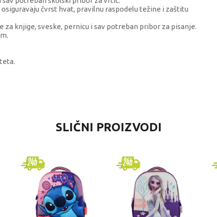
sav potreban školski pribor za vrtić.
siguravaju čvrst hvat, pravilnu raspodelu težine i zaštitu
za knjige, sveske, pernicu i sav potreban pribor za pisanje.
om.
teta.
VREDNOST
SLIČNI PROIZVODI
Rančevi za vrtić
Diakakis
devojčice
4-6 godina