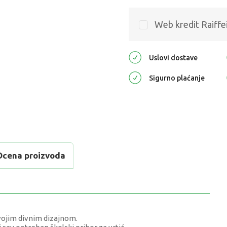
Web kredit Raiffe
Uslovi dostave
Sigurno plaćanje
Ocena proizvoda
svojim divnim dizajnom.