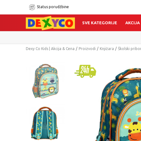
Status porudžbine
SVE KATEGORIJE
AKCIJA
Dexy Co Kids | Akcija & Cena
Proizvodi
Knjižara
Školski pribo