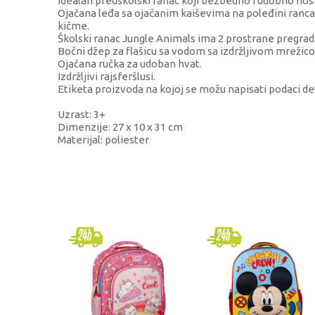
Idealan predškolski ranac koji bezbedno i udobno nosi 
Ojačana leđa sa ojačanim kaiševima na poleđini ranca o
kičme.
Školski ranac Jungle Animals ima 2 prostrane pregrade 
Bočni džep za flašicu sa vodom sa izdržljivom mrežic
Ojačana ručka za udoban hvat.
Izdržljivi rajsferšlusi.
Etiketa proizvoda na kojoj se možu napisati podaci de
Uzrast: 3+
Dimenzije: 27 x 10 x 31 cm
Materijal: poliester
KARAKTERISTIKA
Kategorija
Brend
Pol
Uzrast