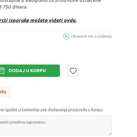
dostupna u Beogradu za proizvode označene
d 750 dinara.
rsti isporuke možete videti ovde.
Obavesti me o sniženju
DODAJ U KORPU
istu
e upišite u komentar pre dodavanja proizvoda u korpu: