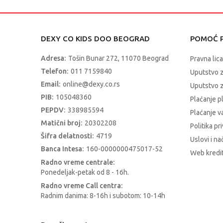
DEXY CO KIDS DOO BEOGRAD
POMOĆ P
Adresa:
Tošin Bunar 272, 11070 Beograd
Pravna lica
Telefon:
011 7159840
Uputstvo 
Email:
online@dexy.co.rs
Uputstvo z
PIB:
105048360
Plaćanje p
PEPDV:
338985594
Plaćanje 
Matični broj:
20302208
Politika pr
Šifra delatnosti:
4719
Uslovi i na
Banca Intesa:
160-0000000475017-52
Web kredit
Radno vreme centrale:
Ponedeljak-petak od 8 - 16h.
Radno vreme Call centra:
Radnim danima: 8-16h i subotom: 10-14h