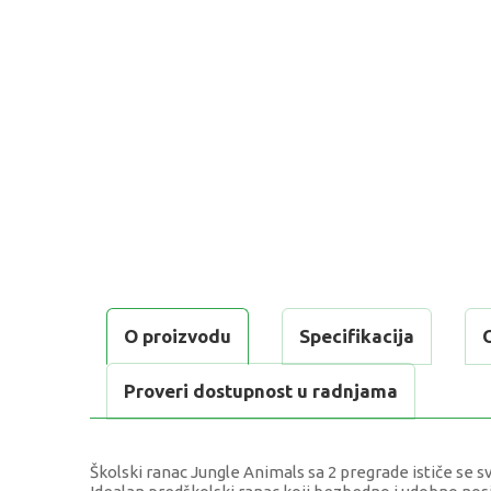
O proizvodu
Specifikacija
Proveri dostupnost u radnjama
Školski ranac Jungle Animals sa 2 pregrade ističe se 