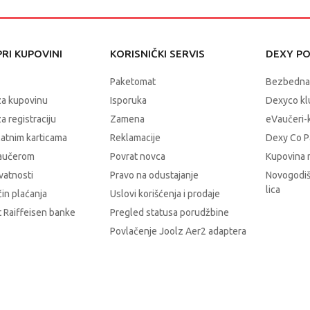
RI KUPOVINI
KORISNIČKI SERVIS
DEXY P
Paketomat
Bezbedna
za kupovinu
Isporuka
Dexyco klu
a registraciju
Zamena
eVaučeri-
latnim karticama
Reklamacije
Dexy Co P
vaučerom
Povrat novca
Kupovina 
ivatnosti
Pravo na odustajanje
Novogodiš
lica
čin plaćanja
Uslovi korišćenja i prodaje
 Raiffeisen banke
Pregled statusa porudžbine
Povlačenje Joolz Aer2 adaptera