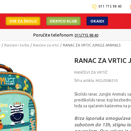
011 715 98 40
SVE ZA ŠKOLU
DEXYCO KLUB
OKAIDI
Poručite telefonom
011/715 98 40
r
Rančevi i torbe
Rančevi za vrtić
RANAC ZA VRTIC JUNGLE ANIMALS
RANAC ZA VRTIC 
RANČEVI ZA VRTIĆ
Šifra artikla:
MGL0586310
Školski ranac Jungle Animals sa
predškolski ranac koji bezbedno
leđa sa ojačanim kaiševima na p
Brza isporuka omogućava 
subotom do 13h, stignu ist