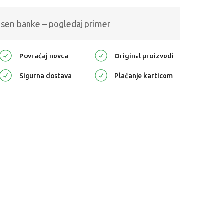
isen banke – pogledaj primer
Povraćaj novca
Original proizvodi
Sigurna dostava
Plaćanje karticom