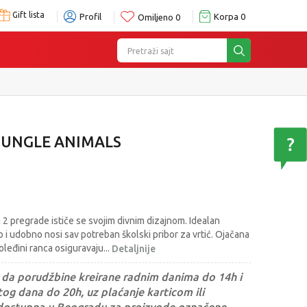
Gift lista
Profil
Korpa
0
Omiljeno
0
Pretraži sajt
JUNGLE ANIMALS
 2 pregrade ističe se svojim divnim dizajnom. Idealan
 i udobno nosi sav potreban školski pribor za vrtić. Ojačana
oleđini ranca osiguravaju
...
Detaljnije
da porudžbine kreirane radnim danima do 14h i
og dana do 20h, uz plaćanje karticom ili