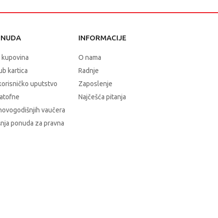
ONUDA
INFORMACIJE
 kupovina
O nama
b kartica
Radnje
korisničko uputstvo
Zaposlenje
atofne
Najčešća pitanja
novogodišnjih vaučera
nja ponuda za pravna