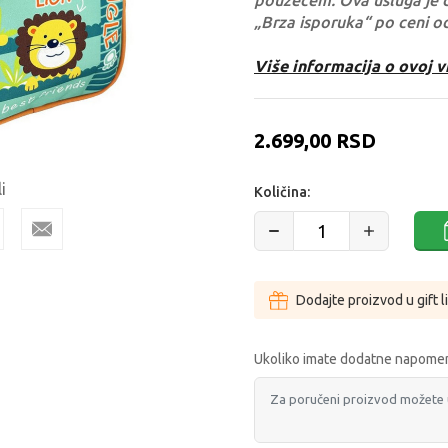
pouzećem. Ova usluga je 
„Brza isporuka“ po ceni o
Više informacija o ovoj v
2.699,00
RSD
i
Količina:
Dodajte proizvod u gift l
Ukoliko imate dodatne napomen