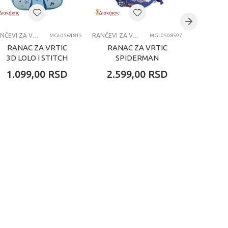
RANČEVI ZA VRTIĆ
RANČEVI ZA VRTIĆ
MGL0564815
MGL0508597
RANAC ZA VRTIC
RANAC ZA VRTIC
RANA
3D LOLO I STITCH
SPIDERMAN
3D 
1.099,00
RSD
2.599,00
RSD
1.09