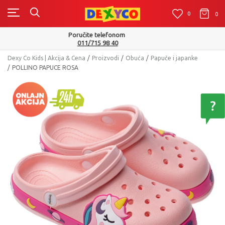
0
0
0
Isporuku možete očekivati u roku od 2 do 4 radna dana!
Pogledaj više
Dexy Co Kids | Akcija & Cena
Proizvodi
Obuća
Papuče i japanke
POLLINO PAPUCE ROSA