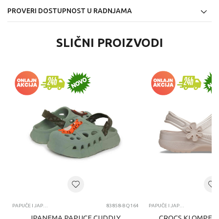
PROVERI DOSTUPNOST U RADNJAMA
SLIČNI PROIZVODI
PAPUČE I JAPANKE
83858-BQ164
PAPUČE I JAPANKE
IPANEMA PAPUCE CUDDLY
CROCS KLOMPE C