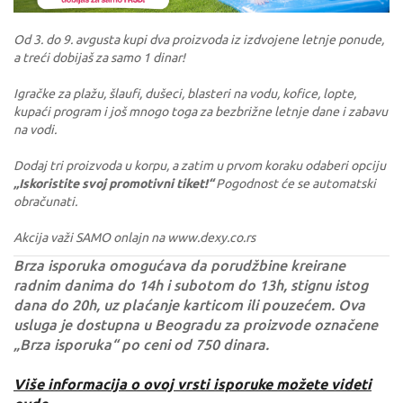
Od 3. do 9. avgusta kupi dva proizvoda iz izdvojene letnje ponude,
a treći dobijaš za samo 1 dinar!
Igračke za plažu, šlaufi, dušeci, blasteri na vodu, kofice, lopte,
kupaći program i još mnogo toga za bezbrižne letnje dane i zabavu
na vodi.
Dodaj tri proizvoda u korpu, a zatim u prvom koraku odaberi opciju
„Iskoristite svoj promotivni tiket!“
Pogodnost će se automatski
obračunati.
Akcija važi SAMO onlajn na www.dexy.co.rs
Brza isporuka omogućava da porudžbine kreirane
radnim danima do 14h i subotom do 13h, stignu istog
dana do 20h, uz plaćanje karticom ili pouzećem. Ova
usluga je dostupna u Beogradu za proizvode označene
„Brza isporuka“ po ceni od 750 dinara.
Više informacija o ovoj vrsti isporuke možete videti