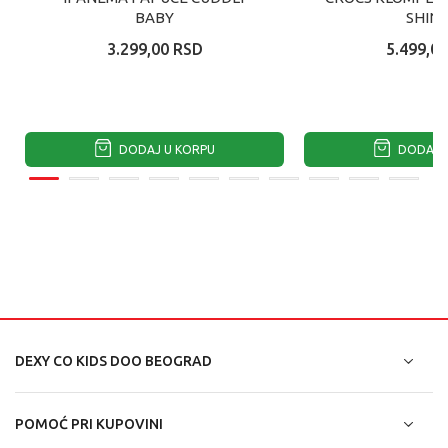
BABY
SHINE
3.299,00
RSD
5.499,00
DODAJ U KORPU
DODAJ U
DEXY CO KIDS DOO BEOGRAD
POMOĆ PRI KUPOVINI