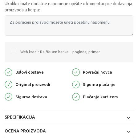
Ukoliko imate dodatne napomene upišite u komentar pre dodavanja
proizvoda u korpu:
Web kredit Raiffeisen banke – pogledaj primer
Uslovi dostave
Povraćaj novca
Original proizvodi
Sigurno plaćanje
Sigurna dostava
Plaćanje karticom
SPECIFIKACIJA
OCENA PROIZVODA