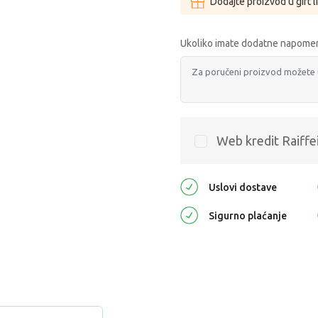
Dodajte proizvod u gift l
Ukoliko imate dodatne napomen
Web kredit Raiffe
Uslovi dostave
Sigurno plaćanje