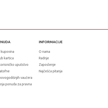
ONUDA
INFORMACIJE
 kupovina
O nama
b kartica
Radnje
korisničko uputstvo
Zaposlenje
atofne
Najčešća pitanja
novogodišnjih vaučera
nja ponuda za pravna