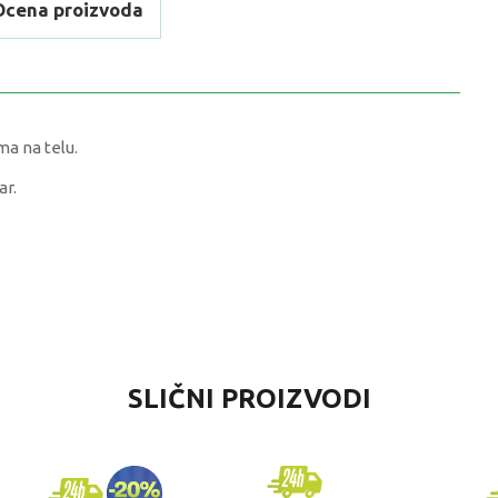
Ocena proizvoda
a na telu.
ar.
VREDNOST
SLIČNI PROIZVODI
Šestari i lenjiri
Start