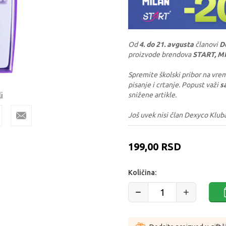
Od
4. do 21. avgusta
članovi
D
proizvode brendova
START, M
Spremite školski pribor na vrem
pisanje i crtanje. Popust važi
s
i
snižene artikle.
Još uvek nisi član Dexyco Klub
199,00
RSD
Količina: