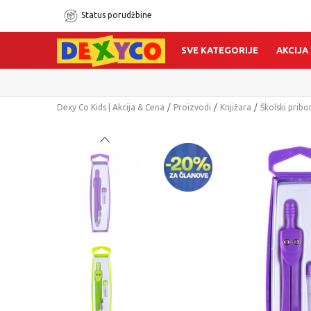
Status porudžbine
SVE KATEGORIJE
AKCIJA
Dexy Co Kids | Akcija & Cena
Proizvodi
Knjižara
Školski pribo