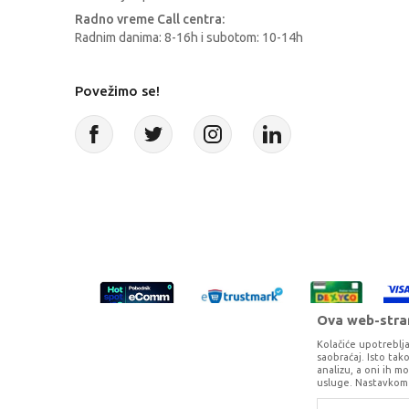
Radno vreme Call centra:
Radnim danima: 8-16h i subotom: 10-14h
Povežimo se!
Ova web-stran
Kolačiće upotreblja
saobraćaj. Isto ta
analizu, a oni ih m
usluge. Nastavkom 
Proizvode na sajtu nastojimo da opišem
potpunosti kompletni i bez gr