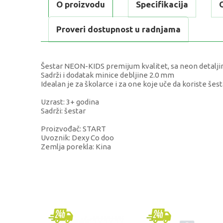
O proizvodu
Specifikacija
Proveri dostupnost u radnjama
Šestar NEON-KIDS premijum kvalitet, sa neon detaljim
Sadrži i dodatak minice debljine 2.0 mm
Idealan je za školarce i za one koje uče da koriste šest
Uzrast: 3+ godina
Sadrži: šestar
Proizvođač: START
Uvoznik: Dexy Co doo
Zemlja porekla: Kina
KARAKTERISTIKA
Kategorija
Brend