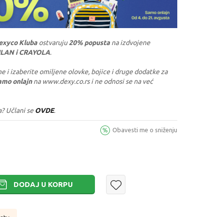
exyco Kluba
ostvaruju
20% popusta
na izdvojene
ILAN i CRAYOLA
.
e i izaberite omiljene olovke, bojice i druge dodatke za
amo onlajn
na www.dexy.co.rs i ne odnosi se na već
a? Učlani se
OVDE
.
Obavesti me o sniženju
DODAJ U KORPU