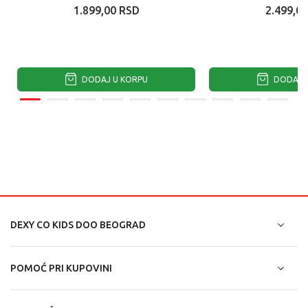
1.899,00
RSD
2.499,00
DODAJ U KORPU
DODAJ U
DEXY CO KIDS DOO BEOGRAD
POMOĆ PRI KUPOVINI