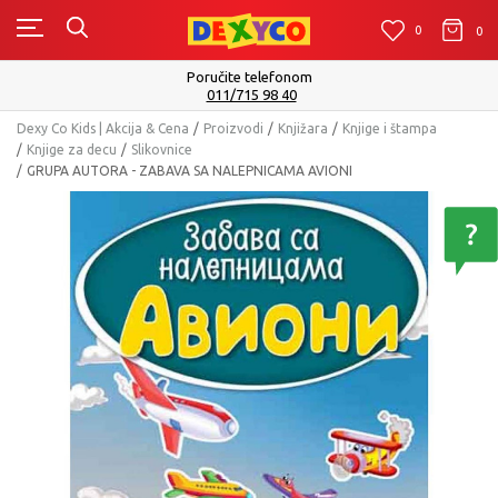
0
0
0
Poručite telefonom
011/715 98 40
Dexy Co Kids | Akcija & Cena
Proizvodi
Knjižara
Knjige i štampa
Knjige za decu
Slikovnice
GRUPA AUTORA - ZABAVA SA NALEPNICAMA AVIONI