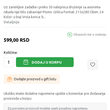
Uz zanimljive zadatke i preko 50 nalepnica druženje sa avionima
nikada nije bilo zabavnije! Pismo: ćirilica Format: 215x280 Obim: 24
Kolor: u boji Vrsta korica: b
...
Detaljnije
Obavesti me o sniženju
599,00
RSD
Količina:
DODAJ U KORPU
Dodajte proizvod u gift listu
Ukoliko imate dodatne napomene upišite u komentar pre dodavanja
proizvoda u korpu: