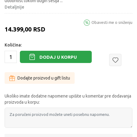
udobnost tokom dugih sesija
...
Detaljnije
Obavesti me o sniženju
14.399,00
RSD
Količina:
DODAJ U KORPU
Dodajte proizvod u gift listu
Ukoliko imate dodatne napomene upišite u komentar pre dodavanja
proizvoda u korpu: