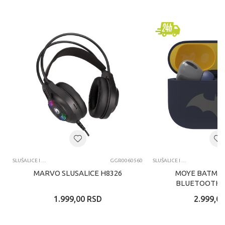
SLUŠALICE I MIKROFONI
GGR0060560
SLUŠALICE I MIKROFONI
MARVO SLUSALICE H8326
MOYE BATMAN
BLUETOOTH S
1.999,00
RSD
2.999,00