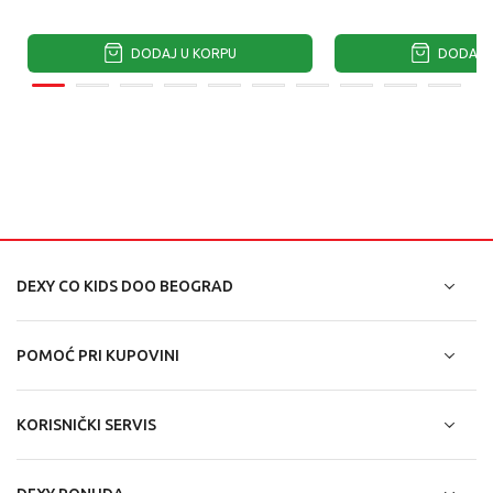
DODAJ U KORPU
DODAJ U
DEXY CO KIDS DOO BEOGRAD
POMOĆ PRI KUPOVINI
KORISNIČKI SERVIS