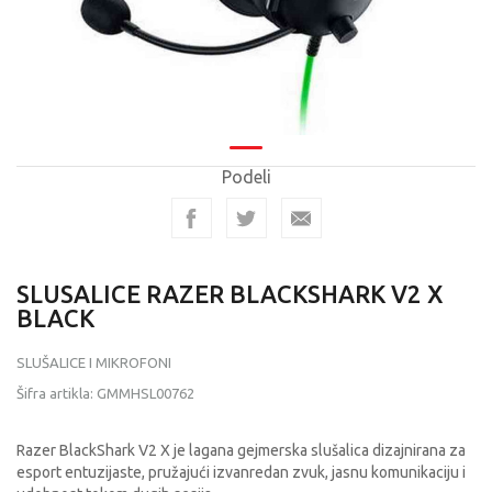
Podeli
SLUSALICE RAZER BLACKSHARK V2 X
BLACK
SLUŠALICE I MIKROFONI
Šifra artikla:
GMMHSL00762
Razer BlackShark V2 X je lagana gejmerska slušalica dizajnirana za
esport entuzijaste, pružajući izvanredan zvuk, jasnu komunikaciju i