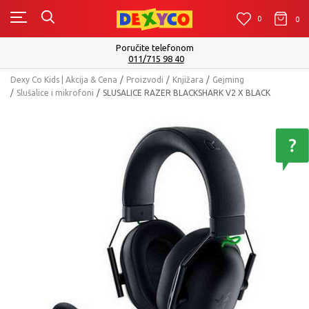
0
0
0
Poručite telefonom
011/715 98 40
Dexy Co Kids | Akcija & Cena
Proizvodi
Knjižara
Gejming
Slušalice i mikrofoni
SLUSALICE RAZER BLACKSHARK V2 X BLACK