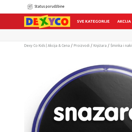
Status porudžbine
SVE KATEGORIJE
AKCIJA
Dexy Co Kids | Akcija & Cena
Proizvodi
Knjižara
Šminka i naki