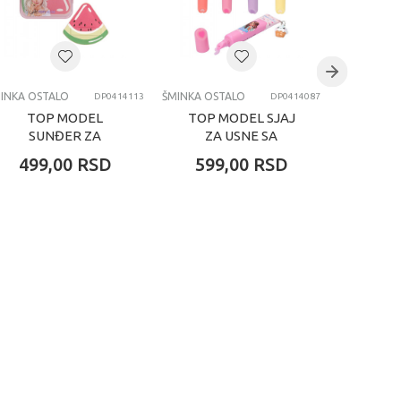
INKA OSTALO
ŠMINKA OSTALO
ŠMINKA OS
DP0414113
DP0414087
TOP MODEL
TOP MODEL SJAJ
TOP 
SUNĐER ZA
ZA USNE SA
ZA R
ŠMINKANJE CANDY
PRIVESKOM
499,00
RSD
599,00
RSD
919
GLAM