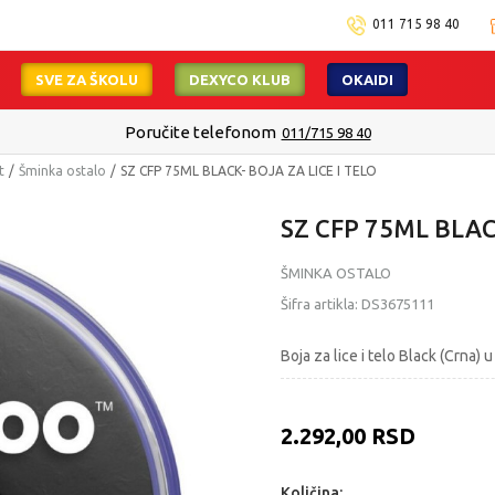
011 715 98 40
SVE ZA ŠKOLU
DEXYCO KLUB
OKAIDI
Poručite telefonom
011/715 98 40
t
Šminka ostalo
SZ CFP 75ML BLACK- BOJA ZA LICE I TELO
SZ CFP 75ML BLAC
ŠMINKA OSTALO
Šifra artikla:
DS3675111
Boja za lice i telo Black (Crna)
2.292,00
RSD
Količina: