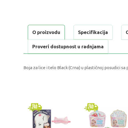
O proizvodu
Specifikacija
Proveri dostupnost u radnjama
Boja za lice i telo Black (Crna) u plastičnoj posudici 
KARAKTERISTIKA
Kategorija
Brend
Pol