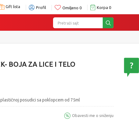
Gift lista
Profil
Korpa
0
Omiljeno
0
Pretraži sajt
K- BOJA ZA LICE I TELO
 u plastičnoj posudici sa poklopcem od 75ml
Obavesti me o sniženju