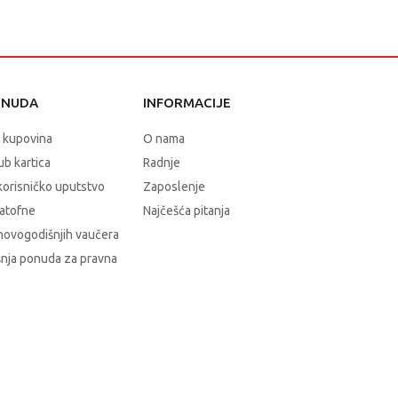
ONUDA
INFORMACIJE
 kupovina
O nama
b kartica
Radnje
korisničko uputstvo
Zaposlenje
atofne
Najčešća pitanja
novogodišnjih vaučera
nja ponuda za pravna