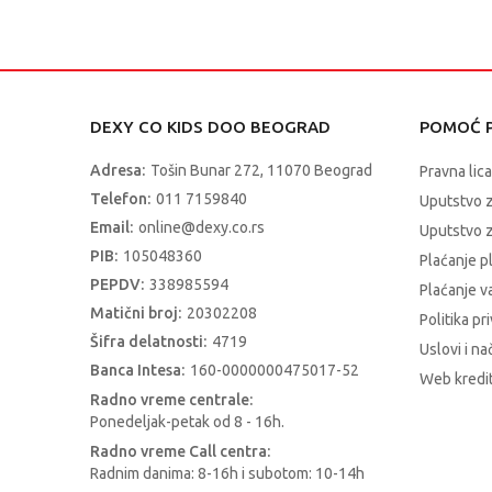
DEXY CO KIDS DOO BEOGRAD
POMOĆ P
Adresa:
Tošin Bunar 272, 11070 Beograd
Pravna lica
Telefon:
011 7159840
Uputstvo 
Email:
online@dexy.co.rs
Uputstvo z
PIB:
105048360
Plaćanje p
PEPDV:
338985594
Plaćanje 
Matični broj:
20302208
Politika pr
Šifra delatnosti:
4719
Uslovi i na
Banca Intesa:
160-0000000475017-52
Web kredit
Radno vreme centrale:
Ponedeljak-petak od 8 - 16h.
Radno vreme Call centra:
Radnim danima: 8-16h i subotom: 10-14h