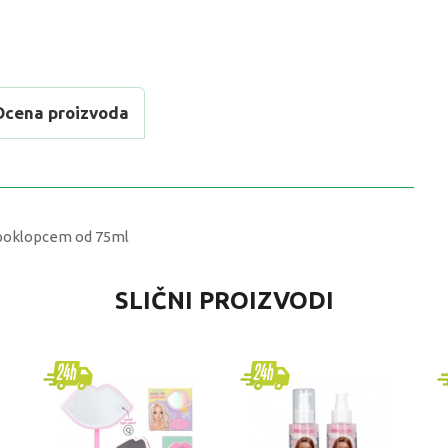
Ocena proizvoda
sa poklopcem od 75ml
VREDNOST
SLIČNI PROIZVODI
Šminka ostalo
DS Ars
univerzalno