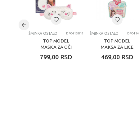
Uzrast
Kategorija
ŠMINKA OSTALO
ŠMINKA OSTALO
DP0413819
DP0414
TOP MODEL
TOP MODEL
MASKA ZA OČI
MAKSA ZA LICE
799,00
RSD
469,00
RSD