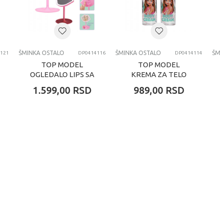
svi uzrasti
SMINKA OSTALO
ŠMINKA OSTALO
ŠMINKA OSTALO
ŠM
121
DP0414116
DP0414114
TOP MODEL
TOP MODEL
OGLEDALO LIPS SA
KREMA ZA TELO
SVETLOM
CANDY GLAM
1.599,00
RSD
989,00
RSD