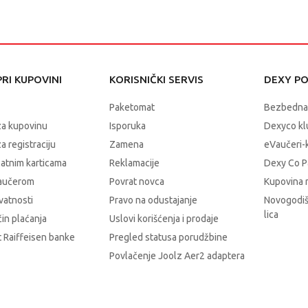
RI KUPOVINI
KORISNIČKI SERVIS
DEXY P
Paketomat
Bezbedna
za kupovinu
Isporuka
Dexyco klu
a registraciju
Zamena
eVaučeri-
latnim karticama
Reklamacije
Dexy Co P
vaučerom
Povrat novca
Kupovina 
ivatnosti
Pravo na odustajanje
Novogodiš
lica
čin plaćanja
Uslovi korišćenja i prodaje
 Raiffeisen banke
Pregled statusa porudžbine
Povlačenje Joolz Aer2 adaptera