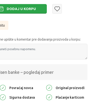
DODAJ U KORPU
istu
e upišite u komentar pre dodavanja proizvoda u korpu:
isen banke – pogledaj primer
Povraćaj novca
Original proizvodi
Sigurna dostava
Plaćanje karticom