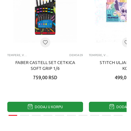
TEMPERE, VODENE BOJICE, ČETKICE, POSUDE I PALETE ZA LIKOVNO
DEM5429
TEMPERE, VODENE BOJICE, ČETKICE, POSUDE I PALETE ZA LIKOVNO
FABER CASTELL SET CETKICA
STITCH ULJANI
SOFT GRIP 1/6
KO
759,00
RSD
499,00
DODAJ U KORPU
DODAJ U