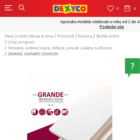
0
0
0
Isporuku možete očekivati u roku od 2 do 4 radna dana!
Pogledaj više
Dexy Co Kids | Akcija & Cena
Proizvodi
Knjižara
Školski pribor
Crtaći program
Tempere, vodene bojice, četkice, posude i palete za likovno
GRANDE CANVARS 50X60CM