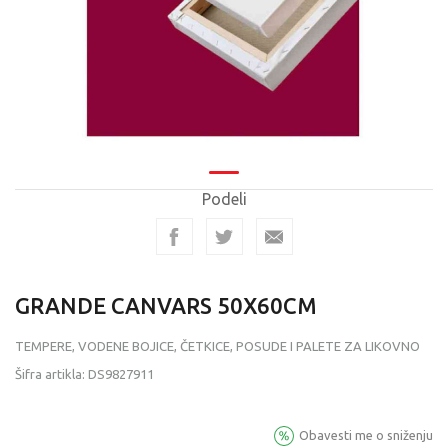
Podeli
GRANDE CANVARS 50X60CM
TEMPERE, VODENE BOJICE, ČETKICE, POSUDE I PALETE ZA LIKOVNO
Šifra artikla:
DS9827911
Obavesti me o sniženju