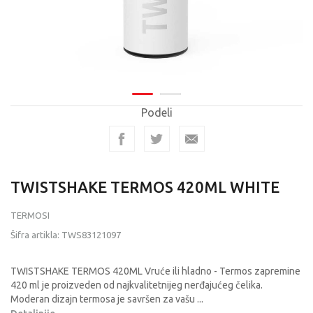
Podeli
TWISTSHAKE TERMOS 420ML WHITE
TERMOSI
Šifra artikla:
TWS83121097
TWISTSHAKE TERMOS 420ML Vruće ili hladno - Termos zapremine
420 ml je proizveden od najkvalitetnijeg nerđajućeg čelika.
Moderan dizajn termosa je savršen za vašu
...