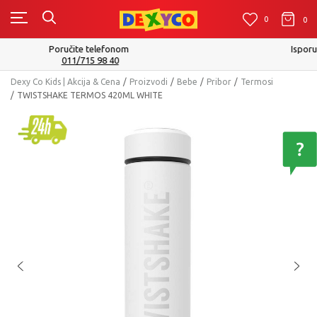
0
0
0
Isporuku možete očekivati u roku od 2 do 4 radna dana!
Pogledaj više
Dexy Co Kids | Akcija & Cena
Proizvodi
Bebe
Pribor
Termosi
TWISTSHAKE TERMOS 420ML WHITE