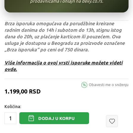
prodavnicama i onlajn na dexy.co.rs.
Brza isporuka omogućava da porudžbine kreirane
radnim danima do 14h i subotom do 13h, stignu istog
dana do 20h, uz plaćanje karticom ili pouzećem. Ova
usluga je dostupna u Beogradu za proizvode označene
„Brza isporuka“ po ceni od 750 dinara.
Više informacija o ovoj vrsti isporuke možete videti
ovde.
Obavesti me o sniženju
1.199,00
RSD
Količina:
DODAJ U KORPU