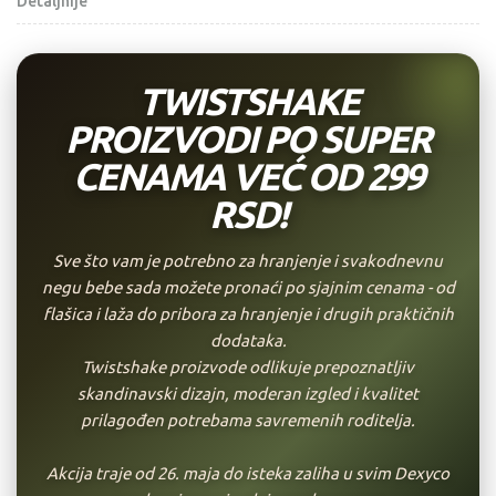
Detaljnije
TWISTSHAKE
PROIZVODI PO SUPER
CENAMA VEĆ OD 299
RSD!
Sve što vam je potrebno za hranjenje i svakodnevnu
negu bebe sada možete pronaći po sjajnim cenama - od
flašica i laža do pribora za hranjenje i drugih praktičnih
dodataka.
Twistshake proizvode odlikuje prepoznatljiv
skandinavski dizajn, moderan izgled i kvalitet
prilagođen potrebama savremenih roditelja.
Akcija traje od 26. maja do isteka zaliha u svim Dexyco