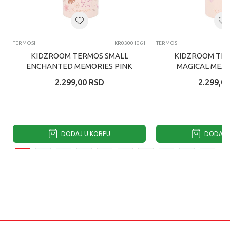
TERMOSI
KR03001061
TERMOSI
KIDZROOM TERMOS SMALL
KIDZROOM TER
ENCHANTED MEMORIES PINK
MAGICAL MEA
350ML
350M
2.299,00
RSD
2.299,00
DODAJ U KORPU
DODAJ U