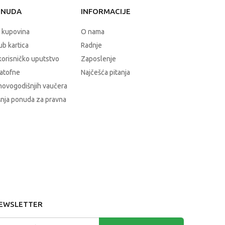
ONUDA
INFORMACIJE
 kupovina
O nama
b kartica
Radnje
korisničko uputstvo
Zaposlenje
atofne
Najčešća pitanja
novogodišnjih vaučera
nja ponuda za pravna
EWSLETTER