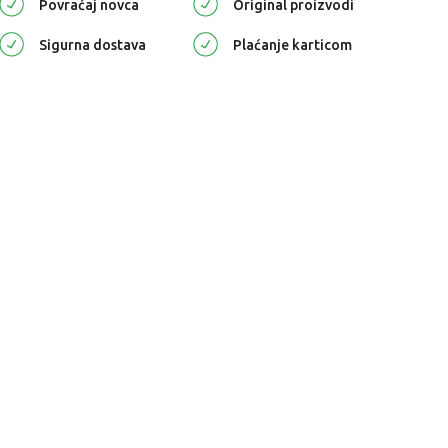
Povraćaj novca
Original proizvodi
Sigurna dostava
Plaćanje karticom