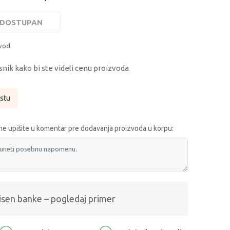
E DOSTUPAN
zvod
snik kako bi ste videli cenu proizvoda
istu
e upišite u komentar pre dodavanja proizvoda u korpu:
isen banke – pogledaj primer