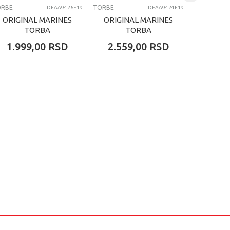
ORBE
TORBE
TORBE
DEAA9426F19
DEAA9424F19
ORIGINAL MARINES
ORIGINAL MARINES
ORIGI
TORBA
TORBA
1.999,00
RSD
2.559,00
RSD
2.55