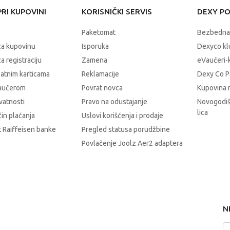
RI KUPOVINI
KORISNIČKI SERVIS
DEXY P
Paketomat
Bezbedna
za kupovinu
Isporuka
Dexyco klu
a registraciju
Zamena
eVaučeri-
latnim karticama
Reklamacije
Dexy Co P
vaučerom
Povrat novca
Kupovina 
ivatnosti
Pravo na odustajanje
Novogodiš
lica
čin plaćanja
Uslovi korišćenja i prodaje
 Raiffeisen banke
Pregled statusa porudžbine
Povlačenje Joolz Aer2 adaptera
N