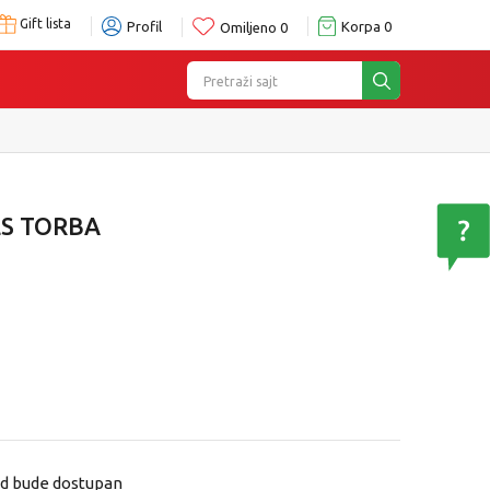
Gift lista
Profil
Korpa
0
Omiljeno
0
Pretraži sajt
ES TORBA
od bude dostupan