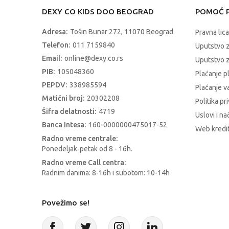
DEXY CO KIDS DOO BEOGRAD
POMOĆ P
Adresa:
Tošin Bunar 272, 11070 Beograd
Pravna lica
Telefon:
011 7159840
Uputstvo 
Email:
online@dexy.co.rs
Uputstvo z
PIB:
105048360
Plaćanje p
PEPDV:
338985594
Plaćanje 
Matični broj:
20302208
Politika pr
Šifra delatnosti:
4719
Uslovi i na
Banca Intesa:
160-0000000475017-52
Web kredit
Radno vreme centrale:
Ponedeljak-petak od 8 - 16h.
Radno vreme Call centra:
Radnim danima: 8-16h i subotom: 10-14h
Povežimo se!