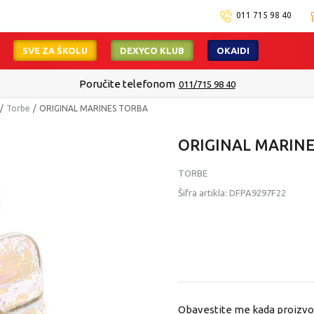
011 715 98 40
SVE ZA ŠKOLU
DEXYCO KLUB
OKAIDI
Poručite telefonom
011/715 98 40
Torbe
ORIGINAL MARINES TORBA
ORIGINAL MARIN
TORBE
Šifra artikla:
DFPA9297F22
Obavestite me kada proizv