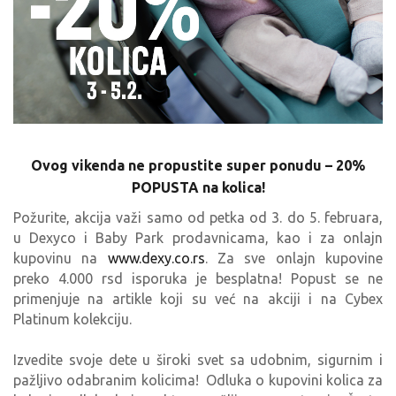
Ovog vikenda ne propustite super ponudu – 20%
POPUSTA na kolica!
Požurite, akcija važi samo od petka od 3. do 5. februara,
u Dexyco i Baby Park prodavnicama, kao i za onlajn
kupovinu na
www.dexy.co.rs
. Za sve onlajn kupovine
preko 4.000 rsd isporuka je besplatna! Popust se ne
primenjuje na artikle koji su već na akciji i na Cybex
Platinum kolekciju.
Izvedite svoje dete u široki svet sa udobnim, sigurnim i
pažljivo odabranim kolicima! Odluka o kupovini kolica za