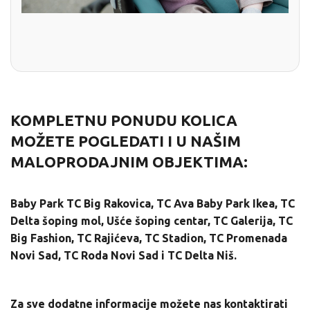
KOMPLETNU PONUDU KOLICA
MOŽETE POGLEDATI I U NAŠIM
MALOPRODAJNIM OBJEKTIMA:
Baby Park TC Big Rakovica
,
TC Ava Baby Park Ikea
,
TC
Delta šoping mol
,
Ušće šoping centar
,
TC Galerija
,
TC
Big Fashion
,
TC Rajićeva
,
TC Stadion
,
TC Promenada
Novi Sad
,
TC Roda Novi Sad
i
TC Delta Niš.
Za sve dodatne informacije možete nas kontaktirati