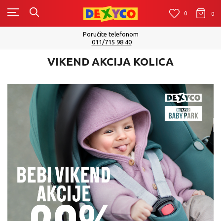
0
0
0
Isporuku možete očekivati u roku od 2 do 4 radna dana!
Pogledaj više
VIKEND AKCIJA KOLICA