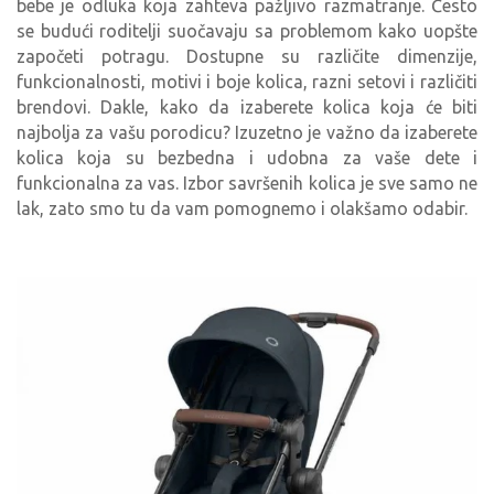
bebe je odluka koja zahteva pažljivo razmatranje. Često
se budući roditelji suočavaju sa problemom kako uopšte
započeti potragu. Dostupne su različite dimenzije,
funkcionalnosti, motivi i boje kolica, razni setovi i različiti
brendovi. Dakle, kako da izaberete kolica koja će biti
najbolja za vašu porodicu? Izuzetno je važno da izaberete
kolica koja su bezbedna i udobna za vaše dete i
funkcionalna za vas. Izbor savršenih kolica je sve samo ne
lak, zato smo tu da vam pomognemo i olakšamo odabir.