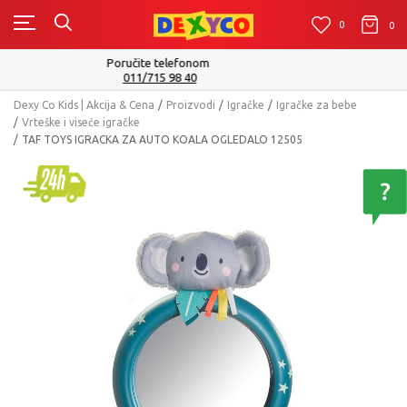
0
0
0
Isporuku možete očekivati u roku od 2 do 4 radna dana!
Pogledaj više
Dexy Co Kids | Akcija & Cena
Proizvodi
Igračke
Igračke za bebe
Vrteške i viseće igračke
TAF TOYS IGRACKA ZA AUTO KOALA OGLEDALO 12505