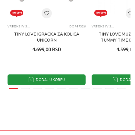
VRTEŠKE I VISEĆE IGRAČKE
DOR47326
VRTEŠKE I VISEĆE IGRAČKE
TINY LOVE IGRACKA ZA KOLICA
TINY LOVE MUZI
UNICORN
TUMMY TIME B
4.699,00
RSD
4.599,00
DODAJ U KORPU
DODAJ U