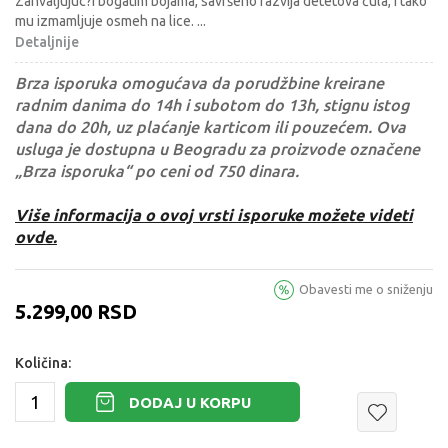
Zahvaljujuc?i bogatim bojama, savršeno razvija detetova čula, i tako
mu izmamljuje osmeh na lice.
...
Detaljnije
Brza isporuka omogućava da porudžbine kreirane
radnim danima do 14h i subotom do 13h, stignu istog
dana do 20h, uz plaćanje karticom ili pouzećem. Ova
usluga je dostupna u Beogradu za proizvode označene
„Brza isporuka“ po ceni od 750 dinara.
Više informacija o ovoj vrsti isporuke možete videti
ovde.
Obavesti me o sniženju
5.299,00
RSD
Količina:
DODAJ U KORPU