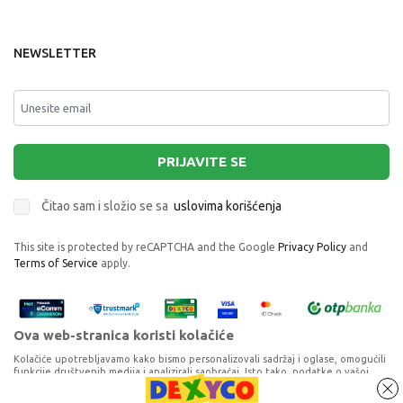
NEWSLETTER
PRIJAVITE SE
Čitao sam i složio se sa
uslovima korišćenja
This site is protected by reCAPTCHA and the Google
Privacy Policy
and
Terms of Service
apply.
Ova web-stranica koristi kolačiće
Kolačiće upotrebljavamo kako bismo personalizovali sadržaj i oglase, omogućili
funkcije društvenih medija i analizirali saobraćaj. Isto tako, podatke o vašoj
upotrebi naše web-lokacije delimo s partnerima za društvene medije,
oglašavanje i analizu, a oni ih mogu kombinovati s drugim podacima koje ste im
TAF TOYS IGRACKA ZA AUTO KOALA