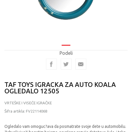
Podeli
TAF TOYS IGRACKA ZA AUTO KOALA
OGLEDALO 12505
VRTEŠKE I VISEĆE IGRAČKE
Šifra artikla:
FV22114068
Ogledalo vam omoguc?ava da posmatrate svoje dete u automobilu.