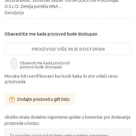
Sezona BASIC Sirovinski sastav 100%POLIESTER Proizvodjac
O.S.L.O. Zemlja porekla KINA
...
Detaljnije
Obavestite me kada proizvod bude dostupan
PROIZVOD VIŠE NIJE DOSTUPAN
Obavesti me kada proizvod
ponovo bude dostupan
Morate biti verifikovani korisnik kako bi ste videli cenu
proizvoda
Dodajte proizvod u gift listu
Ukoliko imate dodatne napomene upišite u komentar pre dodavanja
proizvoda u korpu: