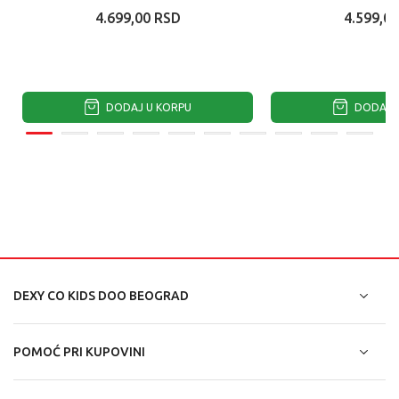
4.699,00
RSD
4.599,00
DODAJ U KORPU
DODAJ U
DEXY CO KIDS DOO BEOGRAD
POMOĆ PRI KUPOVINI