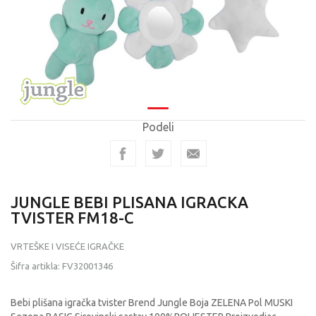
Podeli
JUNGLE BEBI PLISANA IGRACKA
TVISTER FM18-C
VRTEŠKE I VISEĆE IGRAČKE
Šifra artikla:
FV32001346
Bebi plišana igračka tvister Brend Jungle Boja ZELENA Pol MUSKI