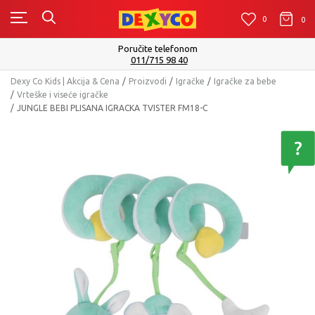
0
0
0
Poručite telefonom
011/715 98 40
Dexy Co Kids | Akcija & Cena
Proizvodi
Igračke
Igračke za bebe
Vrteške i viseće igračke
JUNGLE BEBI PLISANA IGRACKA TVISTER FM18-C