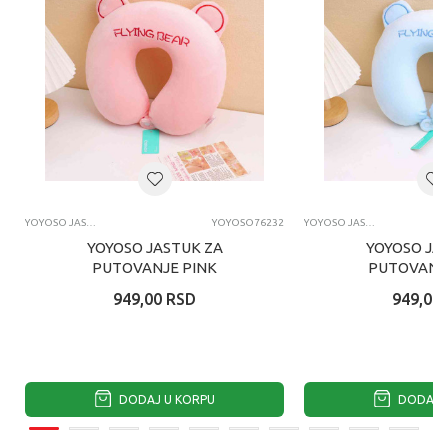
YOYOSO JASTUCI ZA PUTOVANJE
YOYOSO76232
YOYOSO JASTUCI ZA PUTOVANJE
YOYOSO JASTUK ZA
YOYOSO JA
PUTOVANJE PINK
PUTOVANJE
949,00
RSD
949,00
DODAJ U KORPU
DODAJ U