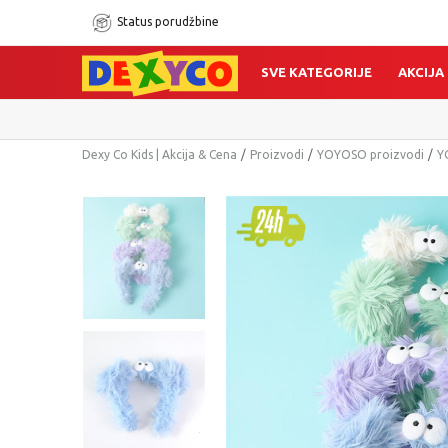
Status porudžbine
SVE KATEGORIJE
AKCIJA
Dexy Co Kids | Akcija & Cena
Proizvodi
YOYOSO proizvodi
Y