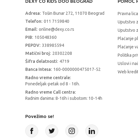
DEXY CO KIDS DOO BEOGRAD
POMOĆ P
Adresa:
Tošin Bunar 272, 11070 Beograd
Pravna lica
Telefon:
011 7159840
Uputstvo 
Email:
online@dexy.co.rs
Uputstvo z
PIB:
105048360
Plaćanje p
PEPDV:
338985594
Plaćanje 
Matični broj:
20302208
Politika pr
Šifra delatnosti:
4719
Uslovi i na
Banca Intesa:
160-0000000475017-52
Web kredit
Radno vreme centrale:
Ponedeljak-petak od 8 - 16h.
Radno vreme Call centra:
Radnim danima: 8-16h i subotom: 10-14h
Povežimo se!