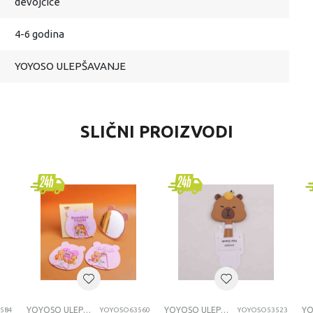
devojčice
4-6 godina
YOYOSO ULEPŠAVANJE
SLIČNI PROIZVODI
YOYOSO ULEPŠAVANJE
YOYOSO ULEPŠAVANJE
584
YOYOSO63560
YOYOSO53523