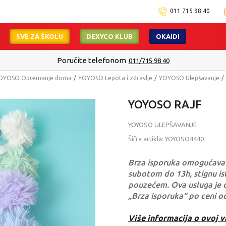
011 715 98 40
SVE ZA ŠKOLU
DEXYCO KLUB
OKAIDI
Poručite telefonom
011/715 98 40
OYOSO Opremanje doma
YOYOSO Lepota i zdravlje
YOYOSO Ulepšavanje
YOYOSO RAJF
YOYOSO ULEPŠAVANJE
Šifra artikla:
YOYOSO4440
Brza isporuka omogućava 
subotom do 13h, stignu ist
pouzećem. Ova usluga je 
„Brza isporuka“ po ceni o
Više informacija o ovoj v