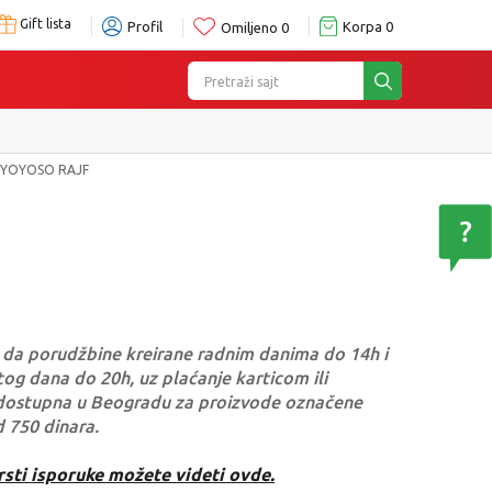
Gift lista
Profil
Korpa
0
Omiljeno
0
Pretraži sajt
YOYOSO RAJF
da porudžbine kreirane radnim danima do 14h i
og dana do 20h, uz plaćanje karticom ili
dostupna u Beogradu za proizvode označene
d 750 dinara.
rsti isporuke možete videti ovde.