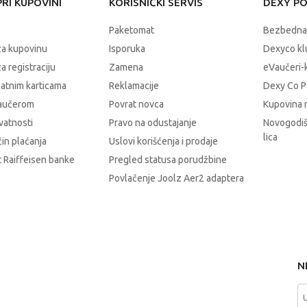
RI KUPOVINI
KORISNIČKI SERVIS
DEXY P
Paketomat
Bezbedna
za kupovinu
Isporuka
Dexyco klu
a registraciju
Zamena
eVaučeri-
latnim karticama
Reklamacije
Dexy Co P
vaučerom
Povrat novca
Kupovina 
ivatnosti
Pravo na odustajanje
Novogodiš
lica
čin plaćanja
Uslovi korišćenja i prodaje
 Raiffeisen banke
Pregled statusa porudžbine
Povlačenje Joolz Aer2 adaptera
N