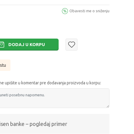
Obavesti me o sniženju
DODAJ U KORPU
istu
e upišite u komentar pre dodavanja proizvoda u korpu:
isen banke – pogledaj primer