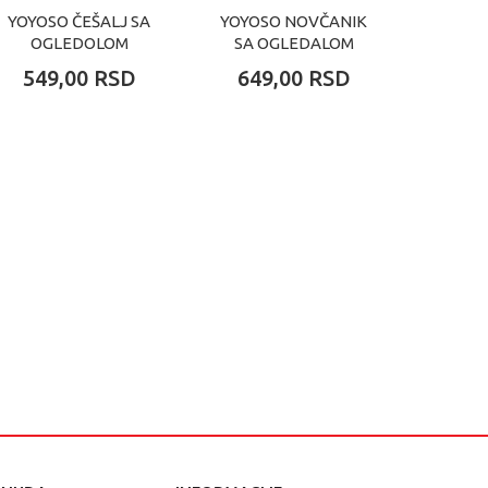
YOYOSO ČEŠALJ SA
YOYOSO NOVČANIK
YOYOS
OGLEDOLOM
SA OGLEDALOM
OG
CAPYBARA
CAPYBARA
CA
549,00
RSD
649,00
RSD
549