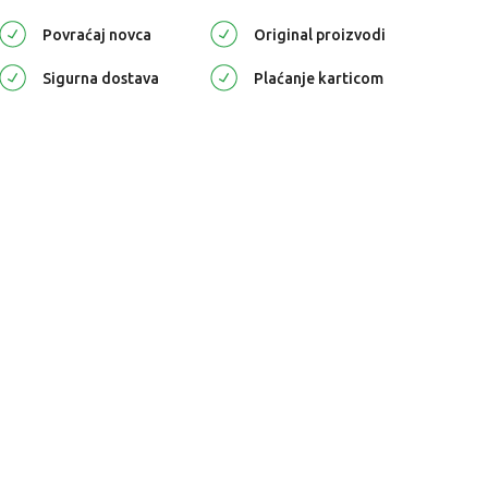
Povraćaj novca
Original proizvodi
Sigurna dostava
Plaćanje karticom