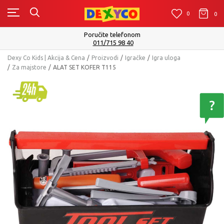
0
0
0
Poručite telefonom
011/715 98 40
Dexy Co Kids | Akcija & Cena
Proizvodi
Igračke
Igra uloga
Za majstore
ALAT SET KOFER T115