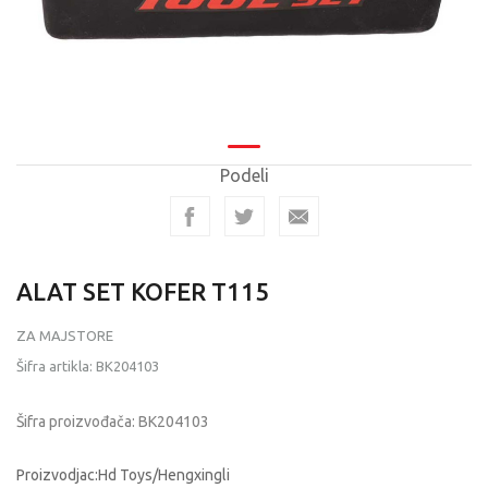
Podeli
ALAT SET KOFER T115
ZA MAJSTORE
Šifra artikla:
BK204103
Šifra proizvođača:
BK204103
Proizvodjac:Hd Toys/Hengxingli