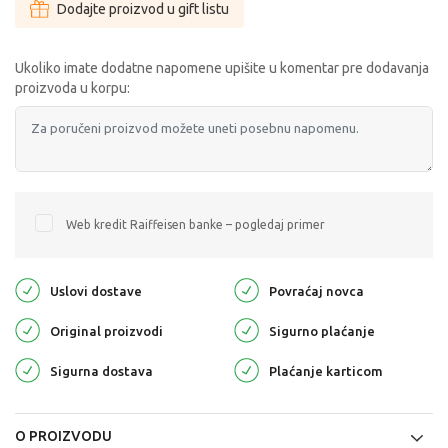
Dodajte proizvod u gift listu
Ukoliko imate dodatne napomene upišite u komentar pre dodavanja
proizvoda u korpu:
Web kredit Raiffeisen banke – pogledaj primer
Uslovi dostave
Povraćaj novca
Original proizvodi
Sigurno plaćanje
Sigurna dostava
Plaćanje karticom
O PROIZVODU