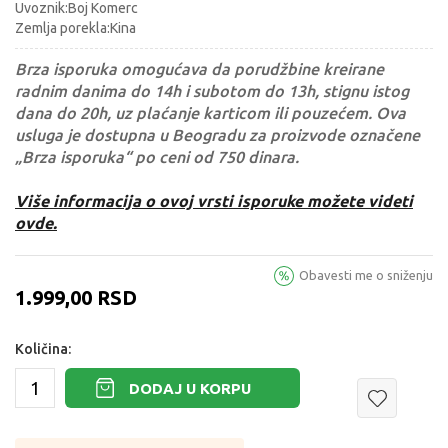
Uvoznik:Boj Komerc
Zemlja porekla:Kina
Brza isporuka omogućava da porudžbine kreirane
radnim danima do 14h i subotom do 13h, stignu istog
dana do 20h, uz plaćanje karticom ili pouzećem. Ova
usluga je dostupna u Beogradu za proizvode označene
„Brza isporuka“ po ceni od 750 dinara.
Više informacija o ovoj vrsti isporuke možete videti
ovde.
Obavesti me o sniženju
1.999,00
RSD
Količina:
DODAJ U KORPU