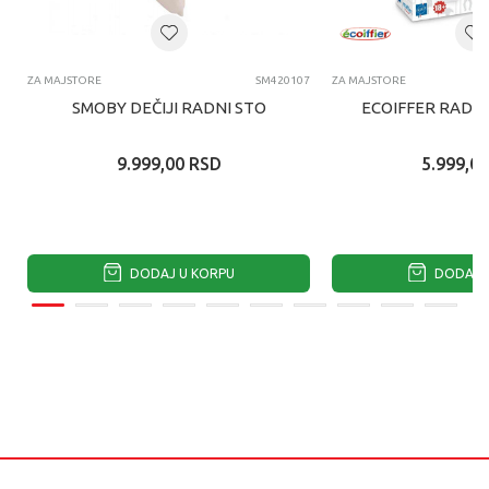
ZA MAJSTORE
SM420107
ZA MAJSTORE
SMOBY DEČIJI RADNI STO
ECOIFFER RADIO
9.999,00
RSD
5.999,00
DODAJ U KORPU
DODAJ U