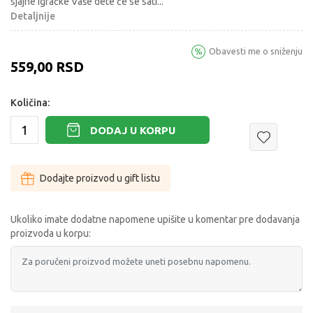
sjajne igračke Vaše dete će se sati
...
Detaljnije
Obavesti me o sniženju
559,00
RSD
Količina:
DODAJ U KORPU
Dodajte proizvod u gift listu
Ukoliko imate dodatne napomene upišite u komentar pre dodavanja
proizvoda u korpu: