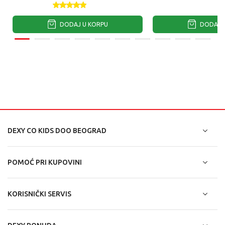
DODAJ U KORPU
DODAJ U
DEXY CO KIDS DOO BEOGRAD
POMOĆ PRI KUPOVINI
KORISNIČKI SERVIS