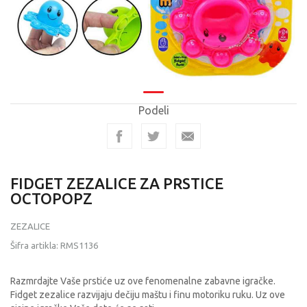
Podeli
FIDGET ZEZALICE ZA PRSTICE
OCTOPOPZ
ZEZALICE
Šifra artikla:
RMS1136
Razmrdajte Vaše prstiće uz ove fenomenalne zabavne igračke.
Fidget zezalice razvijaju dečiju maštu i finu motoriku ruku. Uz ove