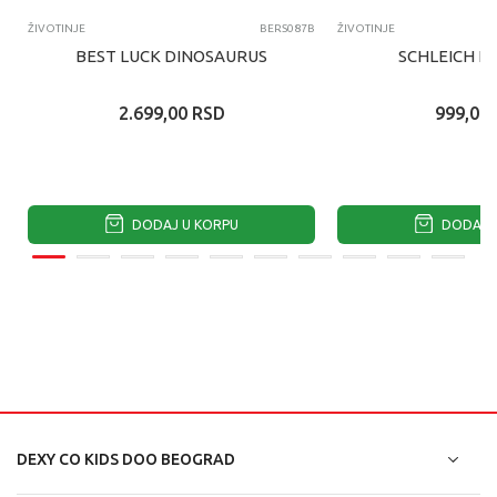
ŽIVOTINJE
BERS087B
ŽIVOTINJE
BEST LUCK DINOSAURUS
SCHLEICH K
2.699,00
RSD
999,00
DODAJ U KORPU
DODAJ U
DEXY CO KIDS DOO BEOGRAD