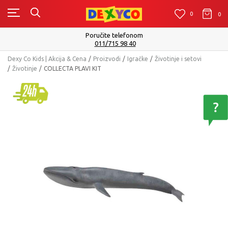
0
0
0
Poručite telefonom
011/715 98 40
Dexy Co Kids | Akcija & Cena
Proizvodi
Igračke
Životinje i setovi
Životinje
COLLECTA PLAVI KIT