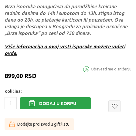
Brza isporuka omogućava da porudžbine kreirane
radnim danima do 14h i subotom do 13h, stignu istog
dana do 20h, uz plaćanje karticom ili pouzećem. Ova
usluga je dostupna u Beogradu za proizvode označene
„Brza isporuka“ po ceni od 750 dinara.
Više informacija o ovoj vrsti isporuke možete videti
ovde.
Obavesti me o sniženju
899,00
RSD
Količina:
DODAJ U KORPU
Dodajte proizvod u gift listu