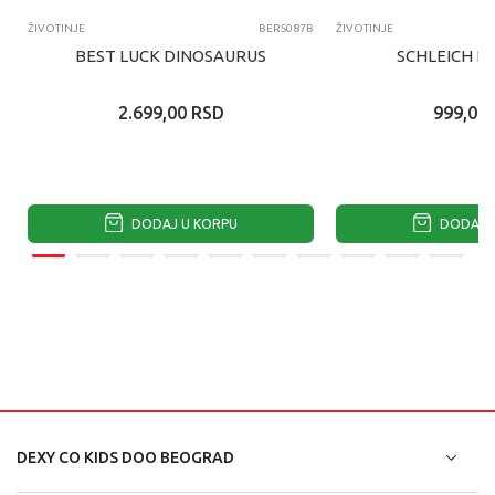
ŽIVOTINJE
BERS087B
ŽIVOTINJE
BEST LUCK DINOSAURUS
SCHLEICH K
2.699,00
RSD
999,00
DODAJ U KORPU
DODAJ U
DEXY CO KIDS DOO BEOGRAD