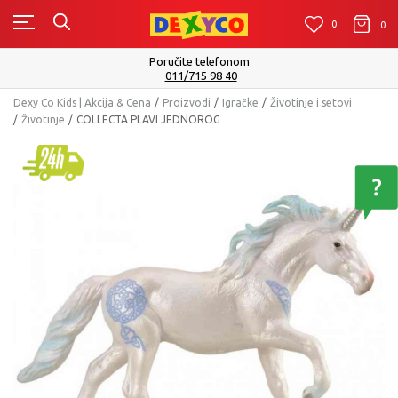
0
0
0
m
Isporuku možete očekivati u roku od 
Pogledaj više
Dexy Co Kids | Akcija & Cena
Proizvodi
Igračke
Životinje i setovi
Životinje
COLLECTA PLAVI JEDNOROG