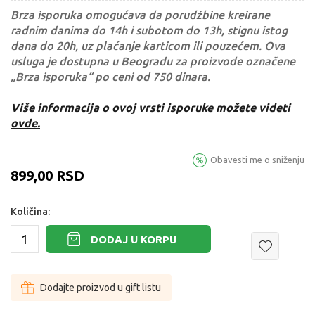
Brza isporuka omogućava da porudžbine kreirane
radnim danima do 14h i subotom do 13h, stignu istog
dana do 20h, uz plaćanje karticom ili pouzećem. Ova
usluga je dostupna u Beogradu za proizvode označene
„Brza isporuka“ po ceni od 750 dinara.
Više informacija o ovoj vrsti isporuke možete videti
ovde.
Obavesti me o sniženju
899,00
RSD
Količina:
DODAJ U KORPU
Dodajte proizvod u gift listu