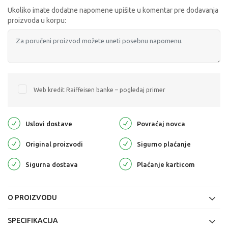
Ukoliko imate dodatne napomene upišite u komentar pre dodavanja
proizvoda u korpu:
Web kredit Raiffeisen banke – pogledaj primer
Uslovi dostave
Povraćaj novca
Original proizvodi
Sigurno plaćanje
Sigurna dostava
Plaćanje karticom
O PROIZVODU
SPECIFIKACIJA