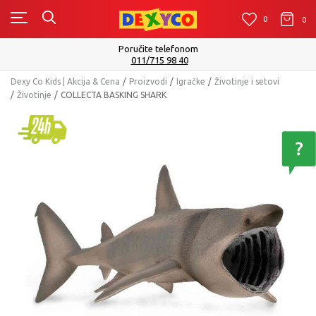
0
0
0
Poručite telefonom
011/715 98 40
Dexy Co Kids | Akcija & Cena
Proizvodi
Igračke
Životinje i setovi
Životinje
COLLECTA BASKING SHARK