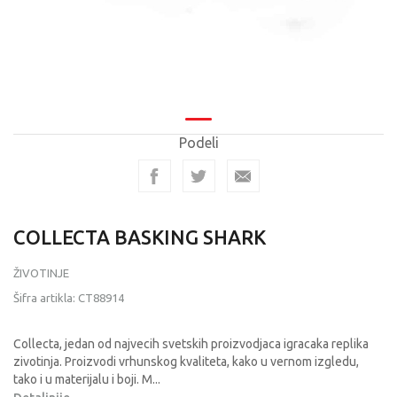
Podeli
COLLECTA BASKING SHARK
ŽIVOTINJE
Šifra artikla:
CT88914
Collecta, jedan od najvecih svetskih proizvodjaca igracaka replika
zivotinja. Proizvodi vrhunskog kvaliteta, kako u vernom izgledu,
tako i u materijalu i boji. M
...