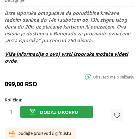
Detaljnije
Brza isporuka omogućava da porudžbine kreirane
radnim danima do 14h i subotom do 13h, stignu istog
dana do 20h, uz plaćanje karticom ili pouzećem. Ova
usluga je dostupna u Beogradu za proizvode označene
„Brza isporuka“ po ceni od 750 dinara.
Više informacija o ovoj vrsti isporuke možete videti
ovde.
Obavesti me o sniženju
899,00
RSD
Količina:
DODAJ U KORPU
Dodajte proizvod u gift listu