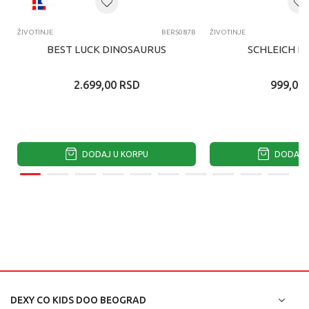
ŽIVOTINJE
BERS087B
ŽIVOTINJE
BEST LUCK DINOSAURUS
SCHLEICH K
2.699,00
RSD
999,00
DODAJ U KORPU
DODAJ U
DEXY CO KIDS DOO BEOGRAD