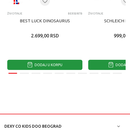
ŽIVOTINJE
BERS087B
ŽIVOTINJE
BEST LUCK DINOSAURUS
SCHLEICH K
2.699,00
RSD
999,00
DODAJ U KORPU
DODAJ U
DEXY CO KIDS DOO BEOGRAD