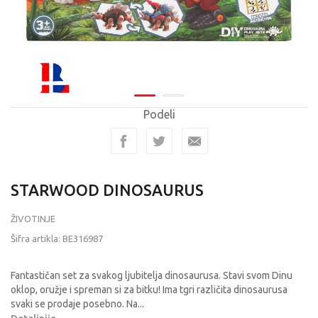
Podeli
STARWOOD DINOSAURUS
ŽIVOTINJE
Šifra artikla:
BE316987
Fantastičan set za svakog ljubitelja dinosaurusa. Stavi svom Dinu
oklop, oružje i spreman si za bitku! Ima tgri različita dinosaurusa
svaki se prodaje posebno. Na
...