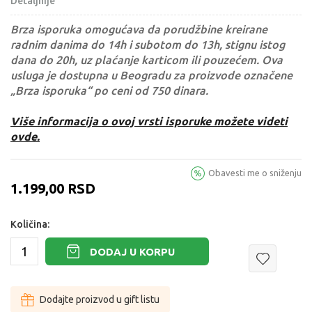
Detaljnije
Brza isporuka omogućava da porudžbine kreirane
radnim danima do 14h i subotom do 13h, stignu istog
dana do 20h, uz plaćanje karticom ili pouzećem. Ova
usluga je dostupna u Beogradu za proizvode označene
„Brza isporuka“ po ceni od 750 dinara.
Više informacija o ovoj vrsti isporuke možete videti
ovde.
Obavesti me o sniženju
1.199,00
RSD
Količina:
DODAJ U KORPU
Dodajte proizvod u gift listu