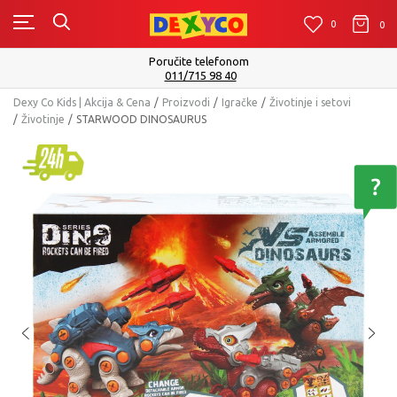
0
0
0
Poručite telefonom
011/715 98 40
Dexy Co Kids | Akcija & Cena
Proizvodi
Igračke
Životinje i setovi
Životinje
STARWOOD DINOSAURUS