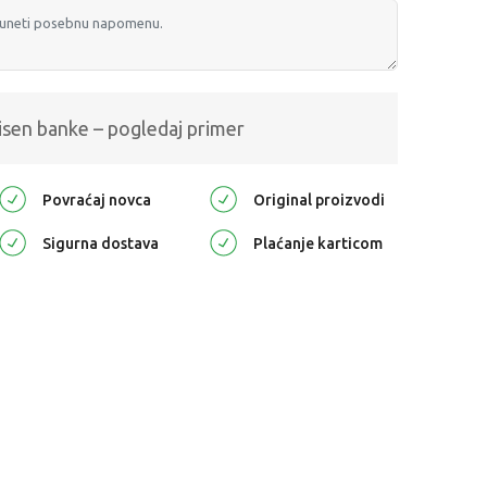
isen banke – pogledaj primer
Povraćaj novca
Original proizvodi
Sigurna dostava
Plaćanje karticom