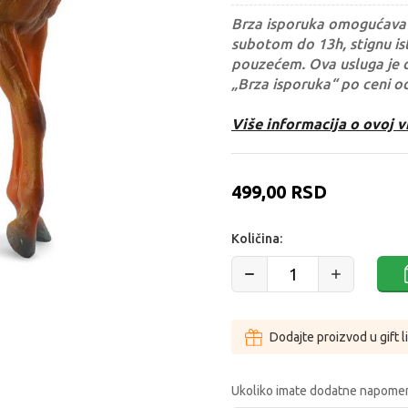
Brza isporuka omogućava 
subotom do 13h, stignu ist
pouzećem. Ova usluga je 
„Brza isporuka“ po ceni o
Više informacija o ovoj v
499,00
RSD
Količina:
Dodajte proizvod u gift l
Ukoliko imate dodatne napomen