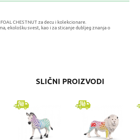
 FOAL CHESTNUT za decu i kolekcionare.
, ekološku svest, kao i za sticanje dubljeg znanja o
VREDNOST
SLIČNI PROIZVODI
Životinje
Collecta
univerzalno
4-6 godina