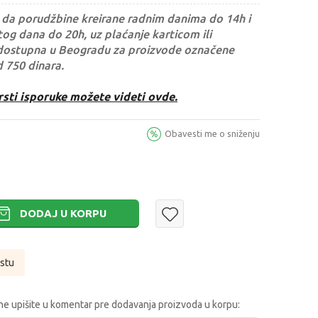
da porudžbine kreirane radnim danima do 14h i
og dana do 20h, uz plaćanje karticom ili
dostupna u Beogradu za proizvode označene
d 750 dinara.
rsti isporuke možete videti ovde.
Obavesti me o sniženju
DODAJ U KORPU
istu
e upišite u komentar pre dodavanja proizvoda u korpu: