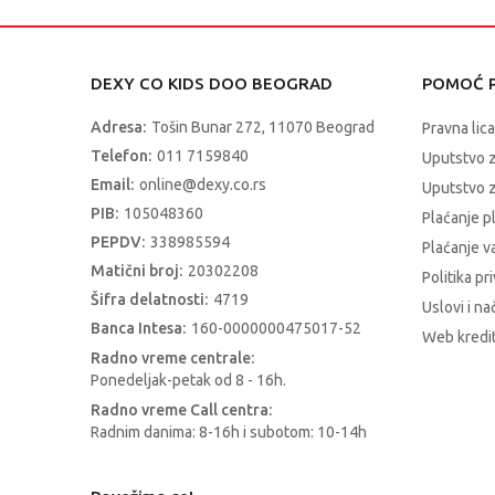
DEXY CO KIDS DOO BEOGRAD
POMOĆ P
Adresa:
Tošin Bunar 272, 11070 Beograd
Pravna lica
Telefon:
011 7159840
Uputstvo 
Email:
online@dexy.co.rs
Uputstvo z
PIB:
105048360
Plaćanje p
PEPDV:
338985594
Plaćanje 
Matični broj:
20302208
Politika pr
Šifra delatnosti:
4719
Uslovi i na
Banca Intesa:
160-0000000475017-52
Web kredit
Radno vreme centrale:
Ponedeljak-petak od 8 - 16h.
Radno vreme Call centra:
Radnim danima: 8-16h i subotom: 10-14h