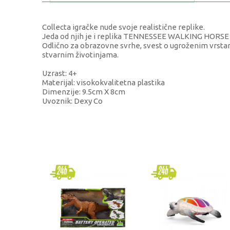
Collecta igračke nude svoje realistične replike.
Jeda od njih je i replika TENNESSEE WALKING HORSE
Odlično za obrazovne svrhe, svest o ugroženim vrstama
stvarnim životinjama.
Uzrast: 4+
Materijal: visokokvalitetna plastika
Dimenzije: 9.5cm X 8cm
Uvoznik: Dexy Co
KARAKTERISTIKA
Kategorija
Brend
Pol
Uzrast