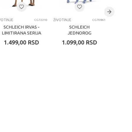
VOTINJE
ŽIVOTINJE
ŽIVOTINJE
CG72210
CG70861
SCHLEICH IRVAS -
SCHLEICH
SCHLE
LIMITIRANA SERIJA
JEDNOROG
ST
ZDREBE
1.499,00
RSD
1.099,00
RSD
2.90