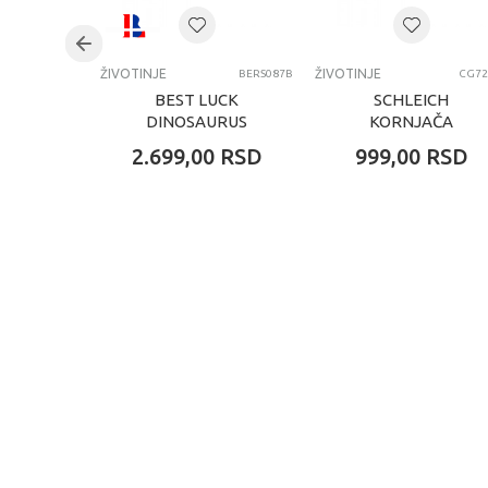
Kategorija
ŽIVOTINJE
ŽIVOTINJE
BERS087B
CG72
BEST LUCK
SCHLEICH
DINOSAURUS
KORNJAČA
2.699,00
RSD
999,00
RSD