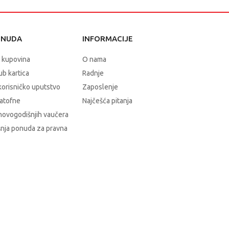
ONUDA
INFORMACIJE
 kupovina
O nama
b kartica
Radnje
korisničko uputstvo
Zaposlenje
atofne
Najčešća pitanja
novogodišnjih vaučera
nja ponuda za pravna