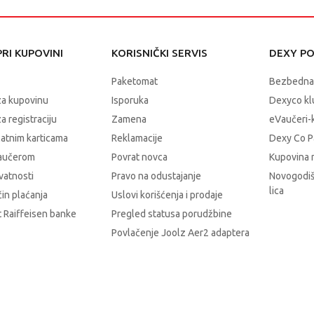
RI KUPOVINI
KORISNIČKI SERVIS
DEXY P
Paketomat
Bezbedna
za kupovinu
Isporuka
Dexyco klu
a registraciju
Zamena
eVaučeri-
latnim karticama
Reklamacije
Dexy Co P
vaučerom
Povrat novca
Kupovina 
ivatnosti
Pravo na odustajanje
Novogodiš
lica
čin plaćanja
Uslovi korišćenja i prodaje
 Raiffeisen banke
Pregled statusa porudžbine
Povlačenje Joolz Aer2 adaptera