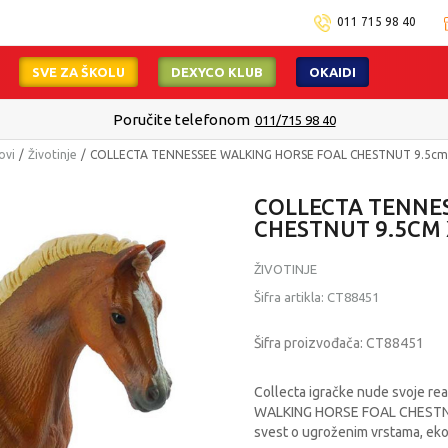
011 715 98 40
SVE ZA ŠKOLU
DEXYCO KLUB
OKAIDI
Poručite telefonom
011/715 98 40
ovi
Životinje
COLLECTA TENNESSEE WALKING HORSE FOAL CHESTNUT 9.5cm
COLLECTA TENNE
CHESTNUT 9.5CM 
ŽIVOTINJE
Šifra artikla:
CT88451
Šifra proizvođača:
CT88451
Collecta igračke nude svoje real
WALKING HORSE FOAL CHESTNUT 
svest o ugroženim vrstama, ekol