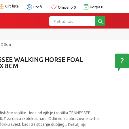
Gift lista
Profil
Korpa
0
Omiljeno
0
Pretraži sajt
 X 8cm
SSEE WALKING HORSE FOAL
X 8CM
istične replike. Jeda od njih je i replika TENNESSEE
za decu i kolekcionare. Odlično za obrazovne svrhe,
ošku svest, kao i za sticanje dubljeg
...
Detaljnije