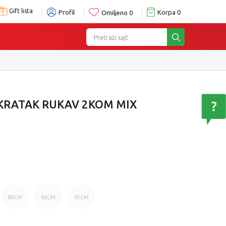
Gift lista
Profil
Korpa
0
Omiljeno
0
Pretraži sajt
KRATAK RUKAV 2KOM MIX
80CM
86CM
92CM
80CM
86CM
92CM