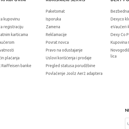
Paketomat
Bezbedna
za kupovinu
Isporuka
Dexyco klu
a registraciju
Zamena
eVaučeri-
latnim karticama
Reklamacije
Dexy Co P
vaučerom
Povrat novca
Kupovina 
ivatnosti
Pravo na odustajanje
Novogodiš
lica
čin plaćanja
Uslovi korišćenja i prodaje
 Raiffeisen banke
Pregled statusa porudžbine
Povlačenje Joolz Aer2 adaptera
N