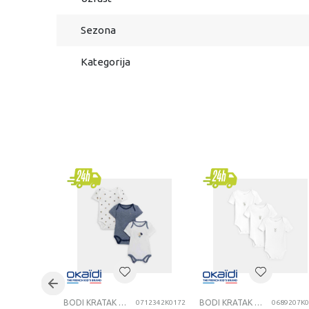
Sezona
Kategorija
BODI KRATAK RUKAV
BODI KRATAK RUKAV
0712342K0172
0689207K0