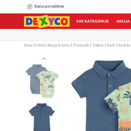
Status porudžbine
SVE KATEGORIJE
AKCIJA
Dexy Co Kids | Akcija & Cena
Proizvodi
Odeća
Bodi
Bodi kr