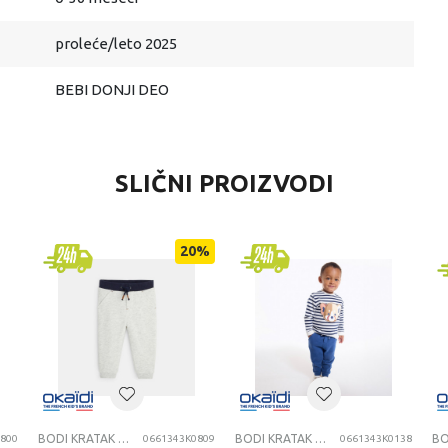
proleće/leto 2025
BEBI DONJI DEO
SLIČNI PROIZVODI
20
%
BODI KRATAK RUKAV
BODI KRATAK RUKAV
800
0661343K0809
0661343K0138