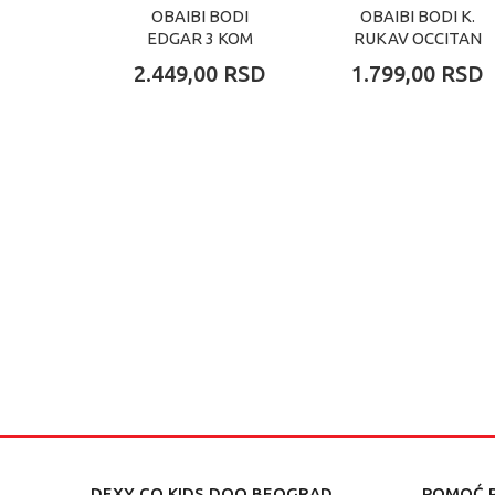
OBAIBI BODI
OBAIBI BODI K.
EDGAR 3 KOM
RUKAV OCCITAN
3KOM
2.449,00
RSD
1.799,00
RSD
DEXY CO KIDS DOO BEOGRAD
POMOĆ P