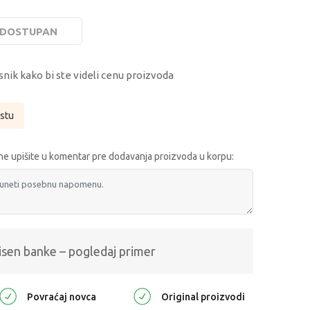
E DOSTUPAN
snik kako bi ste videli cenu proizvoda
istu
e upišite u komentar pre dodavanja proizvoda u korpu:
isen banke – pogledaj primer
Povraćaj novca
Original proizvodi