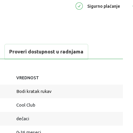
Sigurno plaćanje
Proveri dostupnost u radnjama
VREDNOST
Bodi kratak rukav
Cool Club
dečaci
0-36 meseci