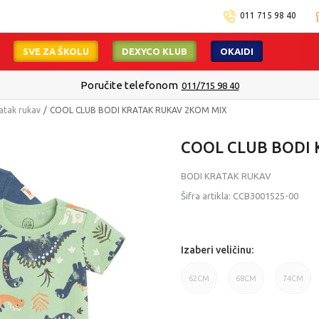
011 715 98 40
SVE ZA ŠKOLU
DEXYCO KLUB
OKAIDI
Poručite telefonom
011/715 98 40
atak rukav
COOL CLUB BODI KRATAK RUKAV 2KOM MIX
COOL CLUB BODI 
BODI KRATAK RUKAV
Šifra artikla:
CCB3001525-00
Izaberi veličinu:
62CM
68CM
74CM
62CM
68CM
74CM