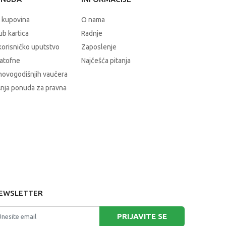
 kupovina
O nama
b kartica
Radnje
korisničko uputstvo
Zaposlenje
atofne
Najčešća pitanja
novogodišnjih vaučera
nja ponuda za pravna
EWSLETTER
PRIJAVITE SE