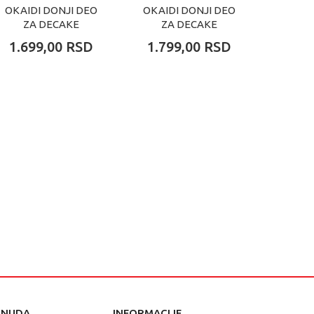
OKAIDI DONJI DEO
OKAIDI DONJI DEO
OKAID
ZA DECAKE
ZA DECAKE
ZA
JUMPER
JUMPER
J
1.699,00
RSD
1.799,00
RSD
1.79
ONUDA
INFORMACIJE