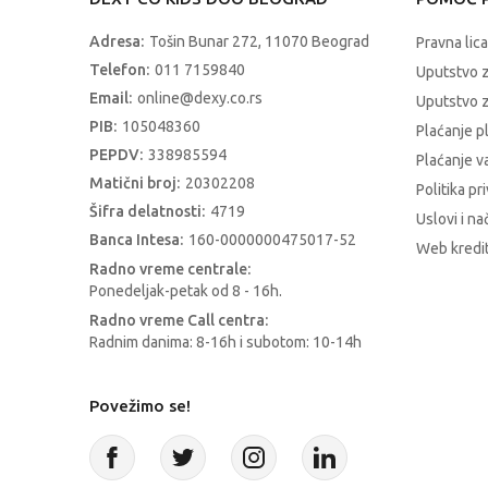
Adresa:
Tošin Bunar 272, 11070 Beograd
Pravna lica
Telefon:
011 7159840
Uputstvo 
Email:
online@dexy.co.rs
Uputstvo z
PIB:
105048360
Plaćanje p
PEPDV:
338985594
Plaćanje 
Matični broj:
20302208
Politika pr
Šifra delatnosti:
4719
Uslovi i na
Banca Intesa:
160-0000000475017-52
Web kredit
Radno vreme centrale:
Ponedeljak-petak od 8 - 16h.
Radno vreme Call centra:
Radnim danima: 8-16h i subotom: 10-14h
Povežimo se!