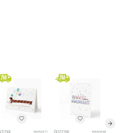
STITKE
ČESTITKE
ČESTITKE
MAN3471
MAN3464