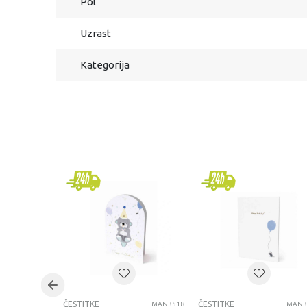
Pol
Uzrast
Kategorija
ČESTITKE
ČESTITKE
MAN3518
MAN3