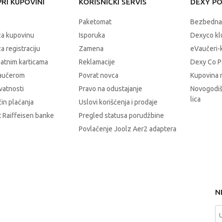
RI KUPOVINI
KORISNIČKI SERVIS
DEXY P
Paketomat
Bezbedna
za kupovinu
Isporuka
Dexyco klu
a registraciju
Zamena
eVaučeri-
latnim karticama
Reklamacije
Dexy Co P
vaučerom
Povrat novca
Kupovina 
ivatnosti
Pravo na odustajanje
Novogodiš
lica
čin plaćanja
Uslovi korišćenja i prodaje
 Raiffeisen banke
Pregled statusa porudžbine
Povlačenje Joolz Aer2 adaptera
N