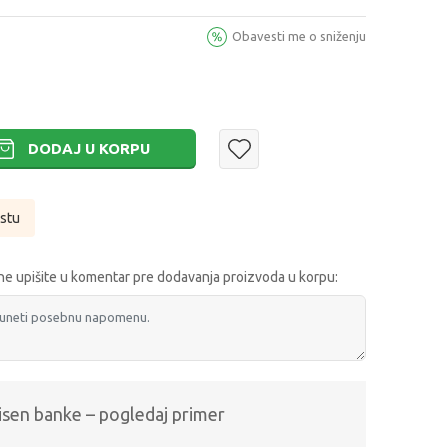
Obavesti me o sniženju
DODAJ U KORPU
istu
e upišite u komentar pre dodavanja proizvoda u korpu:
isen banke – pogledaj primer