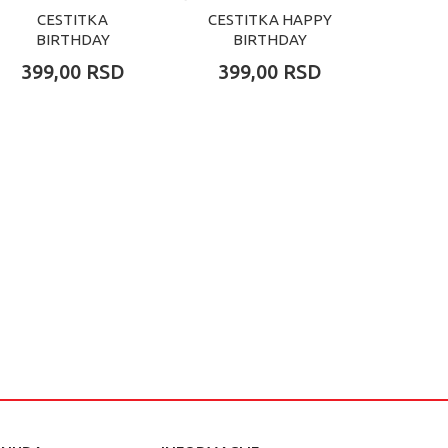
CESTITKA
CESTITKA HAPPY
CEST
BIRTHDAY
BIRTHDAY
HAPP
DUCHSHUND
399,00
RSD
399,00
RSD
229