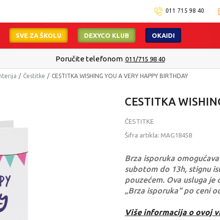
011 715 98 40
SVE ZA ŠKOLU
DEXYCO KLUB
OKAIDI
Poručite telefonom
011/715 98 40
nterija
Čestitke
CESTITKA WISHING YOU A VERY HAPPY BIRTHDAY
CESTITKA WISHIN
ČESTITKE
Šifra artikla:
MAG18458
Brza isporuka omogućava 
subotom do 13h, stignu ist
pouzećem. Ova usluga je 
„Brza isporuka“ po ceni o
Više informacija o ovoj v