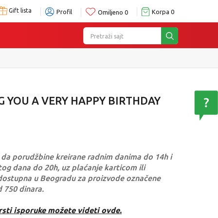
Gift lista
Profil
Korpa
0
Omiljeno
0
Pretraži sajt
G YOU A VERY HAPPY BIRTHDAY
da porudžbine kreirane radnim danima do 14h i
og dana do 20h, uz plaćanje karticom ili
dostupna u Beogradu za proizvode označene
d 750 dinara.
rsti isporuke možete videti ovde.