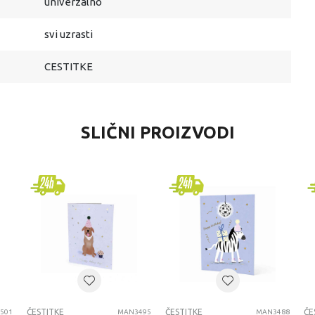
univerzalno
svi uzrasti
CESTITKE
SLIČNI PROIZVODI
ČESTITKE
ČESTITKE
ČE
501
MAN3495
MAN3488