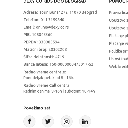
DEXY CO KIDS DOO BEOGRAD
POMOĆ P
Adresa:
Tošin Bunar 272, 11070 Beograd
Pravna lica
Telefon:
011 7159840
Uputstvo 
Email:
online@dexy.co.rs
Uputstvo z
PIB:
105048360
Plaćanje p
PEPDV:
338985594
Plaćanje 
Matični broj:
20302208
Politika pr
Šifra delatnosti:
4719
Uslovi i na
Banca Intesa:
160-0000000475017-52
Web kredit
Radno vreme centrale:
Ponedeljak-petak od 8 - 16h.
Radno vreme Call centra:
Radnim danima: 8-16h i subotom: 10-14h
Povežimo se!