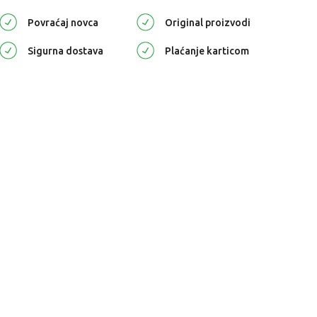
Povraćaj novca
Original proizvodi
Sigurna dostava
Plaćanje karticom