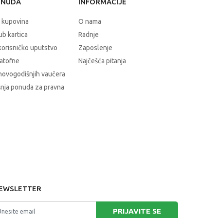
ONUDA
INFORMACIJE
 kupovina
O nama
b kartica
Radnje
korisničko uputstvo
Zaposlenje
atofne
Najčešća pitanja
novogodišnjih vaučera
nja ponuda za pravna
EWSLETTER
PRIJAVITE SE