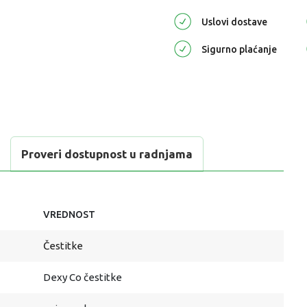
Uslovi dostave
Sigurno plaćanje
Proveri dostupnost u radnjama
VREDNOST
Čestitke
Dexy Co čestitke