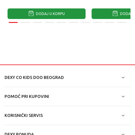
DODAJ U KORPU
DODAJ U
DEXY CO KIDS DOO BEOGRAD
POMOĆ PRI KUPOVINI
KORISNIČKI SERVIS
DEXY PONUDA