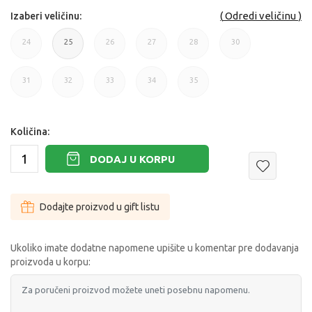
Odredi veličinu
Izaberi veličinu:
24
25
26
27
28
30
24
25
26
27
28
30
31
32
33
34
35
31
32
33
34
36
Količina:
DODAJ U KORPU
Dodajte proizvod u gift listu
Ukoliko imate dodatne napomene upišite u komentar pre dodavanja
proizvoda u korpu: