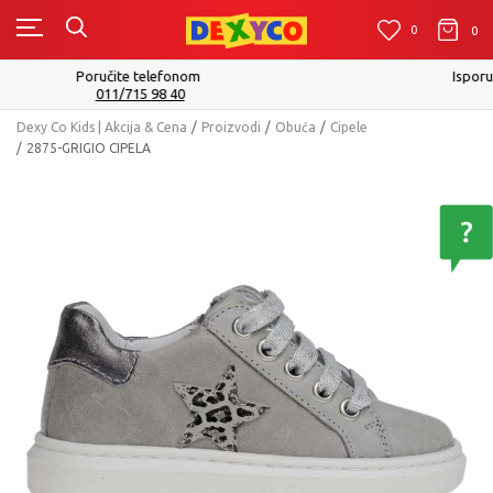
0
0
0
Isporuku možete očekivati u roku od 2 do 4 radna dana!
Pogledaj više
Dexy Co Kids | Akcija & Cena
Proizvodi
Obuća
Cipele
2875-GRIGIO CIPELA