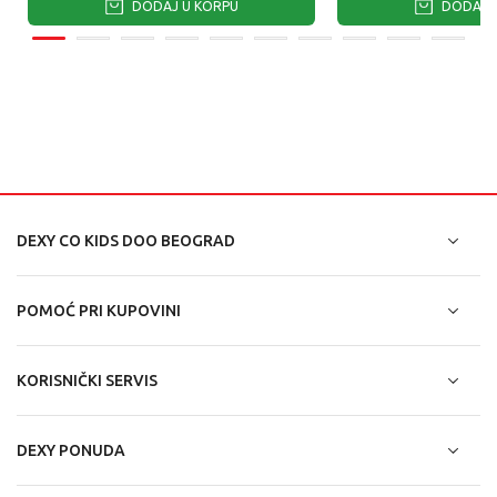
DODAJ U KORPU
DODAJ U
DEXY CO KIDS DOO BEOGRAD
POMOĆ PRI KUPOVINI
KORISNIČKI SERVIS
DEXY PONUDA