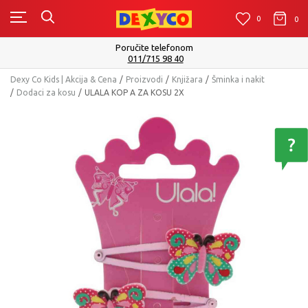
0
0
0
Poručite telefonom
011/715 98 40
Dexy Co Kids | Akcija & Cena
Proizvodi
Knjižara
Šminka i nakit
Dodaci za kosu
ULALA KOP A ZA KOSU 2X