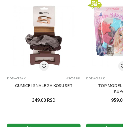
DODACI ZA KOSU
NNC05184
DODACI ZA KOSU
GUMICE I SNALE ZA KOSU SET
TOP MODEL B
KUPAN
349,00
RSD
959,00