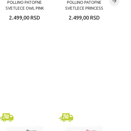
POLLINO PATOFNE
POLLINO PATOFNE
P
SVETLECE OWL PINK
SVETLECE PRINCESS
SVE
FUXIA
2.499,00
RSD
2.499,00
RSD
2