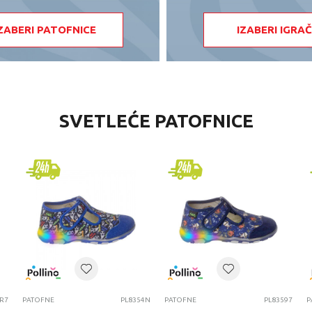
ZABERI PATOFNICE
IZABERI IGRA
SVETLEĆE PATOFNICE
R7
PATOFNE
PL8354N
PATOFNE
PL83597
P