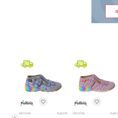
I
PATOFNE
PL835T4
PATOFNE
PL835