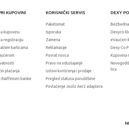
RI KUPOVINI
KORISNIČKI SERVIS
DEXY P
Paketomat
Bezbedna
za kupovinu
Isporuka
Dexyco klu
a registraciju
Zamena
eVaučeri-
latnim karticama
Reklamacije
Dexy Co P
vaučerom
Povrat novca
Kupovina 
ivatnosti
Pravo na odustajanje
Novogodiš
lica
čin plaćanja
Uslovi korišćenja i prodaje
 Raiffeisen banke
Pregled statusa porudžbine
Povlačenje Joolz Aer2 adaptera
N