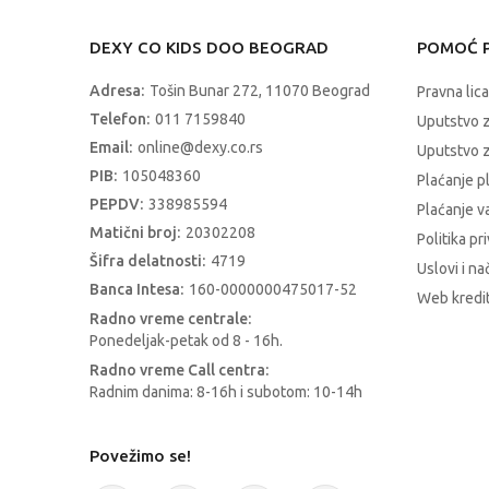
DEXY CO KIDS DOO BEOGRAD
POMOĆ P
Adresa:
Tošin Bunar 272, 11070 Beograd
Pravna lica
Telefon:
011 7159840
Uputstvo 
Email:
online@dexy.co.rs
Uputstvo z
PIB:
105048360
Plaćanje p
PEPDV:
338985594
Plaćanje 
Matični broj:
20302208
Politika pr
Šifra delatnosti:
4719
Uslovi i na
Banca Intesa:
160-0000000475017-52
Web kredit
Radno vreme centrale:
Ponedeljak-petak od 8 - 16h.
Radno vreme Call centra:
Radnim danima: 8-16h i subotom: 10-14h
Povežimo se!