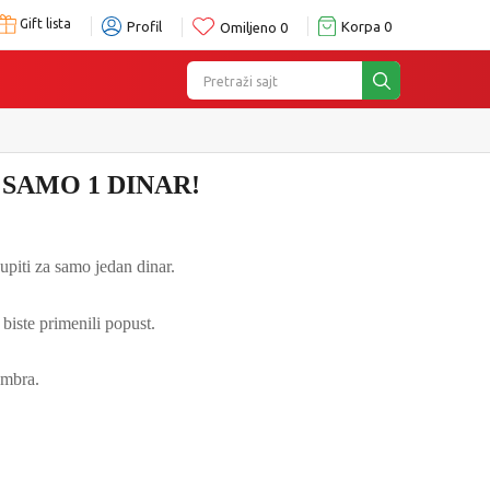
Gift lista
Profil
Korpa
0
Omiljeno
0
Pretraži sajt
 SAMO 1 DINAR
!
piti za samo jedan dinar.
biste primenili popust.
embra.