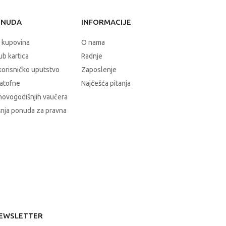
ONUDA
INFORMACIJE
 kupovina
O nama
b kartica
Radnje
korisničko uputstvo
Zaposlenje
atofne
Najčešća pitanja
novogodišnjih vaučera
nja ponuda za pravna
EWSLETTER