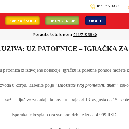
011 715 98 40
SVE ZA ŠKOLU
DEXYCO KLUB
OKAIDI
Poručite telefonom
011/715 98 40
UZIVA: UZ PATOFNICE –
IGRAČKA ZA
 patofnica iz izdvojene kolekcije, igračku iz posebne ponude možete ku
voda u korpu, izaberite polje
"Iskoristite svoj promotivni tiket!"
kako 
a važi isključivo za onlajn kupovinu i traje od 13. avgusta do 15. sept
Isporuka je besplatna za sve porudžbine iznad 4.999 RSD.