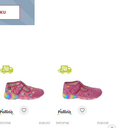
ČKU
ATOFNE
PL835S7
PATOFNE
PL835S9
PATOFNE