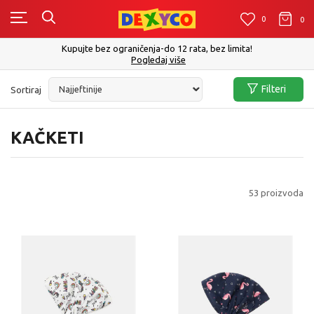
0
0
0
Kupujte bez ograničenja-do 12 rata, bez limita!
Pogledaj više
Filteri
Sortiraj
KAČKETI
53
proizvoda