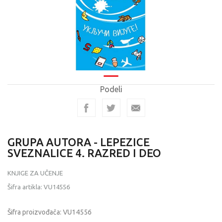
Podeli
GRUPA AUTORA - LEPEZICE
SVEZNALICE 4. RAZRED I DEO
KNJIGE ZA UČENJE
Šifra artikla:
VU14556
Šifra proizvođača:
VU14556