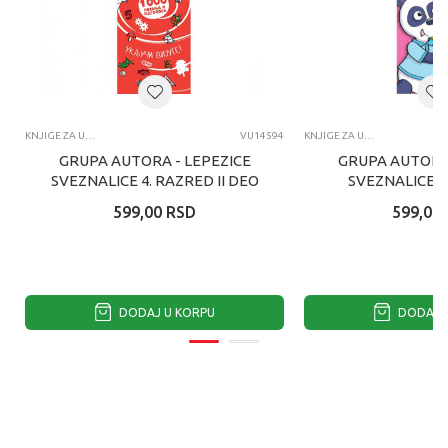
KNJIGE ZA UČENJE
VU14594
KNJIGE ZA UČENJE
GRUPA AUTORA - LEPEZICE
GRUPA AUTORA 
SVEZNALICE 4. RAZRED II DEO
SVEZNALICE 4
599,00
RSD
599,00
DODAJ U KORPU
DODAJ U