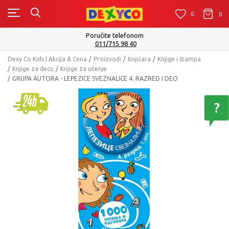
0
0
0
Poručite telefonom
011/715 98 40
Dexy Co Kids | Akcija & Cena
Proizvodi
Knjižara
Knjige i štampa
Knjige za decu
Knjige za učenje
GRUPA AUTORA - LEPEZICE SVEZNALICE 4. RAZRED I DEO