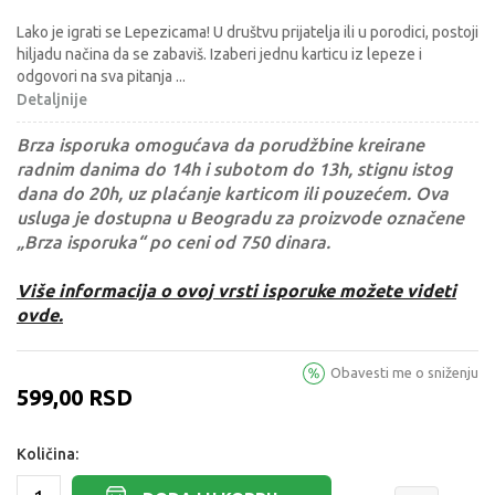
Lako je igrati se Lepezicama! U društvu prijatelja ili u porodici, postoji
hiljadu načina da se zabaviš. Izaberi jednu karticu iz lepeze i
odgovori na sva pitanja
...
Detaljnije
Brza isporuka omogućava da porudžbine kreirane
radnim danima do 14h i subotom do 13h, stignu istog
dana do 20h, uz plaćanje karticom ili pouzećem. Ova
usluga je dostupna u Beogradu za proizvode označene
„Brza isporuka“ po ceni od 750 dinara.
Više informacija o ovoj vrsti isporuke možete videti
ovde.
Obavesti me o sniženju
599,00
RSD
Količina: