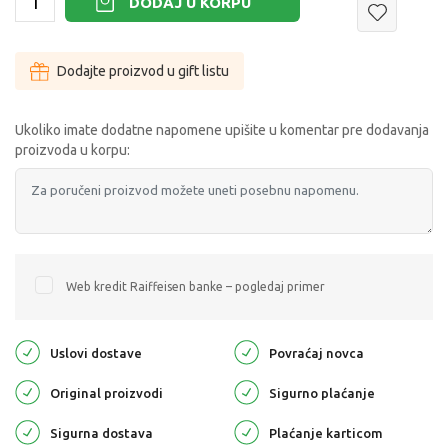
DODAJ U KORPU
Dodajte proizvod u gift listu
Ukoliko imate dodatne napomene upišite u komentar pre dodavanja
proizvoda u korpu:
Web kredit Raiffeisen banke – pogledaj primer
Uslovi dostave
Povraćaj novca
Original proizvodi
Sigurno plaćanje
Sigurna dostava
Plaćanje karticom