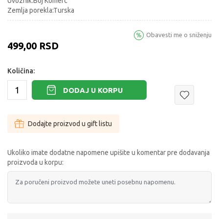
Uvoznik:Boj Komerc
Zemlja porekla:Turska
Obavesti me o sniženju
499,00
RSD
Količina:
DODAJ U KORPU
Dodajte proizvod u gift listu
Ukoliko imate dodatne napomene upišite u komentar pre dodavanja
proizvoda u korpu: