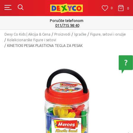
0
0
0
Poručite telefonom
011/715 98 40
Dexy Co Kids | Akcija & Cena
Proizvodi
Igračke
Figure, setovi i oružje
Kolekcionarske figure i setovi
KINETICKI PESAK PLASTICNA TEGLA ZA PESAK