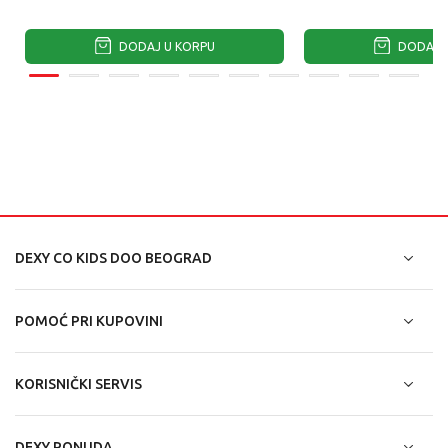
DODAJ U KORPU
DODAJ U
DEXY CO KIDS DOO BEOGRAD
POMOĆ PRI KUPOVINI
KORISNIČKI SERVIS
DEXY PONUDA