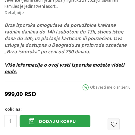
veverice (jedna sedi i jedna puzi) i igračku za vožnju. Silvanian
Families je jedinstveni asort
...
Detaljnije
Brza isporuka omogućava da porudžbine kreirane
radnim danima do 14h i subotom do 13h, stignu istog
dana do 20h, uz plaćanje karticom ili pouzećem. Ova
usluga je dostupna u Beogradu za proizvode označene
„Brza isporuka“ po ceni od 750 dinara.
Više informacija o ovoj vrsti isporuke možete videti
ovde.
Obavesti me o sniženju
999,00
RSD
Količina:
DODAJ U KORPU