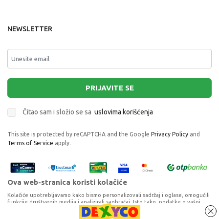
NEWSLETTER
PRIJAVITE SE
Čitao sam i složio se sa
uslovima korišćenja
This site is protected by reCAPTCHA and the Google
Privacy Policy
and
Terms of Service
apply.
Ova web-stranica koristi kolačiće
Kolačiće upotrebljavamo kako bismo personalizovali sadržaj i oglase, omogućili
funkcije društvenih medija i analizirali saobraćaj. Isto tako, podatke o vašoj
upotrebi naše web-lokacije delimo s partnerima za društvene medije,
oglašavanje i analizu, a oni ih mogu kombinovati s drugim podacima koje ste im