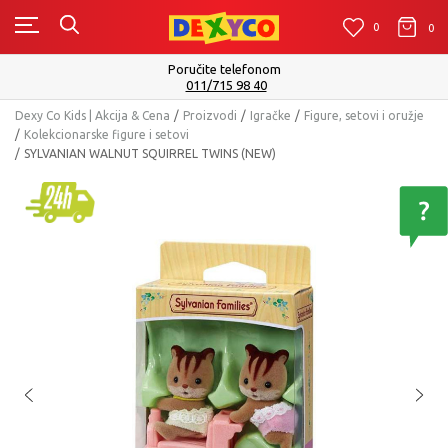
0
0
0
Isporuku možete očekivati u roku od 2 do 4 radn
Pogledaj više
Dexy Co Kids | Akcija & Cena
Proizvodi
Igračke
Figure, setovi i oružje
Kolekcionarske figure i setovi
SYLVANIAN WALNUT SQUIRREL TWINS (NEW)