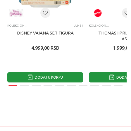
KOLEKCIONARSKE FIGURE I SETOVI
JLN21
KOLEKCIONARSKE FIGURE I SETOVI
DISNEY VAIANA SET FIGURA
THOMAS I PRIJA
ASS
4.999,00
RSD
1.999,00
DODAJ U KORPU
DODAJ U